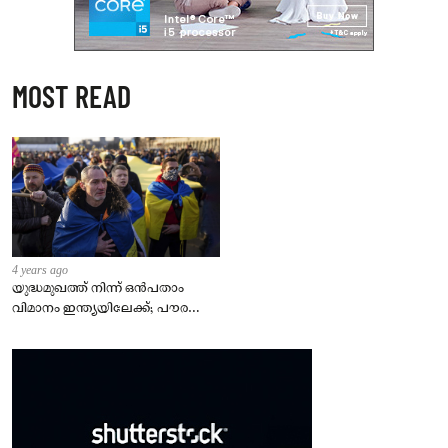
MOST READ
4 years ago
യുദ്ധമുഖത്ത് നിന്ന് ഒൻപതാം
വിമാനം ഇന്ത്യയിലേക്ക്; പൗരന്മാർ
സുരക്ഷിതരാകുംവരെ വിശ്രമമില്ല
– കേന്ദ്രം