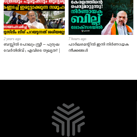
2 years ago
7 hours ago
ബസ്സിൽ പോലും സ്ത്രീ – പുരുഷ
പാർലമെന്റിൽ ഇനി നിർണായക
വേർതിരിവ് ; എവിടെ തുല്യത? |
നീക്കങ്ങൾ