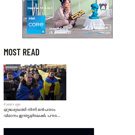
MOST READ
4 years ago
യുദ്ധമുഖത്ത് നിന്ന് ഒൻപതാം
വിമാനം ഇന്ത്യയിലേക്ക്; പൗരന്മാർ
സുരക്ഷിതരാകുംവരെ വിശ്രമമില്ല
– കേന്ദ്രം