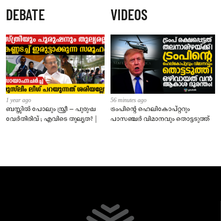
ടിക്കറ്റുള്ളവർക്കും ഇനി
DEBATE
VIDEOS
കമ്പിളിപ്പുതപ്പ് ലഭിക്കും
1 year ago
56 minutes ago
ബസ്സിൽ പോലും സ്ത്രീ – പുരുഷ
ട്രംപിന്റെ ഹെലികോപ്റ്ററും
വേർതിരിവ് ; എവിടെ തുല്യത? |
പാസഞ്ചര്‍ വിമാനവും തൊട്ടടുത്ത്