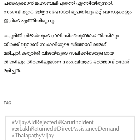
പങ്കെടുക്കാൻ മഹാബലിപുരത്ത് എത്തിയിരുന്നത്.
സംഗവിയുടെ ഭർതൃസഹോദരി ഭൂപതിയും മറ്റ് ബന്ധുക്കളും
ഇവിടെ എത്തിയിരുന്നു.
കരൂരിൽ വിജയ്‌യുടെ റാലിക്കിടെയുണ്ടായ തിക്കിലും
തിരക്കിലുമാണ് സംഗവിയുടെ ഭർത്താവ് രമേശ്
മരിച്ചത്.കരൂരിൽ വിജയ്‌യുടെ റാലിക്കിടെയുണ്ടായ
തിക്കിലും തിരക്കിലുമാണ് സംഗവിയുടെ ഭർത്താവ് രമേശ്
മരിച്ചത്.
TAG
#VijayAidRejected #KarurIncident
#20LakhReturned #DirectAssistanceDemand
#ThalapathyVijay