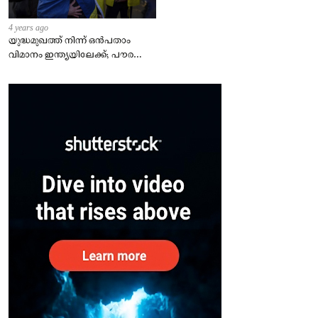
4 years ago
യുദ്ധമുഖത്ത് നിന്ന് ഒൻപതാം
വിമാനം ഇന്ത്യയിലേക്ക്; പൗരന്മാർ
സുരക്ഷിതരാകുംവരെ വിശ്രമമില്ല
– കേന്ദ്രം