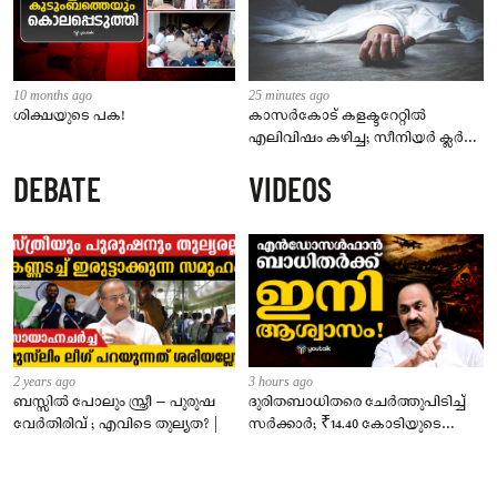
10 months ago
25 minutes ago
ശിക്ഷയുടെ പക!
കാസർകോട് കളക്ടറേറ്റിൽ
എലിവിഷം കഴിച്ച; സീനിയർ ക്ലർക്ക്
മരിച്ചു
DEBATE
VIDEOS
2 years ago
3 hours ago
ബസ്സിൽ പോലും സ്ത്രീ – പുരുഷ
ദുരിതബാധിതരെ ചേർത്തുപിടിച്ച്
വേർതിരിവ് ; എവിടെ തുല്യത? |
സർക്കാർ; ₹14.40 കോടിയുടെ
‘സ്നേഹസാന്ത്വനം’