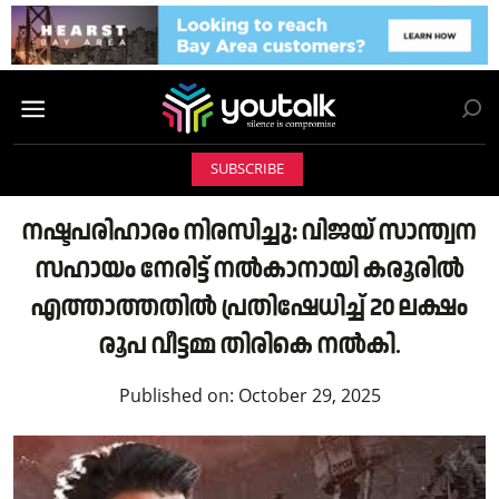
SUBSCRIBE
നഷ്ടപരിഹാരം നിരസിച്ചു: വിജയ് സാന്ത്വന
സഹായം നേരിട്ട് നൽകാനായി കരൂരിൽ
എത്താത്തതിൽ പ്രതിഷേധിച്ച് 20 ലക്ഷം
രൂപ വീട്ടമ്മ തിരികെ നൽകി.
Published on:
October 29, 2025