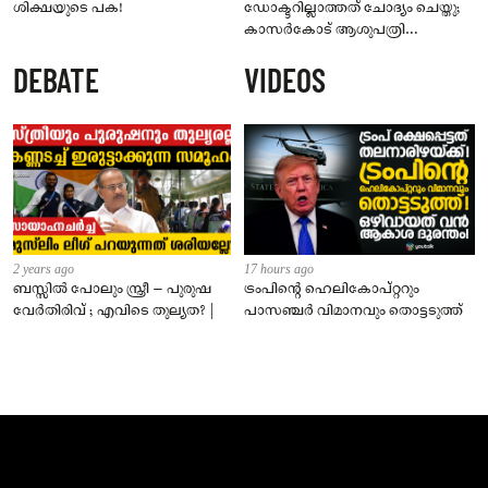
ശിക്ഷയുടെ പക!
ഡോക്ടറില്ലാത്തത് ചോദ്യം ചെയ്തു;
കാസർകോട് ആശുപത്രി
ജീവനക്കാരുടെ പരാതിയിൽ
DEBATE
VIDEOS
നാട്ടുകാർക്കെതിരെ കേസ്
2 years ago
17 hours ago
ബസ്സിൽ പോലും സ്ത്രീ – പുരുഷ
ട്രംപിന്റെ ഹെലികോപ്റ്ററും
വേർതിരിവ് ; എവിടെ തുല്യത? |
പാസഞ്ചര്‍ വിമാനവും തൊട്ടടുത്ത്