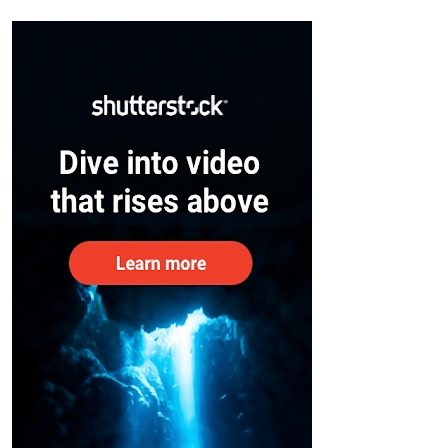
സുരക്ഷിതരാകുംവരെ വിശ്രമമില്ല
– കേന്ദ്രം