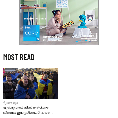
MOST READ
4 years ago
യുദ്ധമുഖത്ത് നിന്ന് ഒൻപതാം
വിമാനം ഇന്ത്യയിലേക്ക്; പൗരന്മാർ