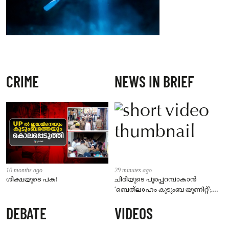
CRIME
NEWS IN BRIEF
10 months ago
29 minutes ago
ശിക്ഷയുടെ പക!
ചിരിയുടെ പൂരപ്പറമ്പാകാൻ
‘ബെത്‌ലഹേം കുടുംബ യൂണിറ്റ്’;
നിവിൻ പോളിക്കൊപ്പം മമിതയും
DEBATE
VIDEOS