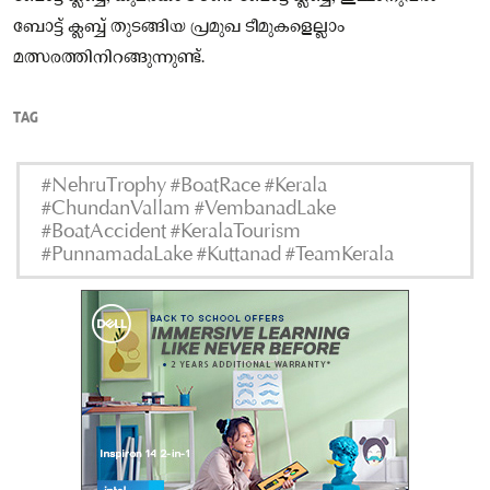
ബോട്ട് ക്ലബ്ബ് തുടങ്ങിയ പ്രമുഖ ടീമുകളെല്ലാം
മത്സരത്തിനിറങ്ങുന്നുണ്ട്.
TAG
#NehruTrophy #BoatRace #Kerala
#ChundanVallam #VembanadLake
#BoatAccident #KeralaTourism
#PunnamadaLake #Kuttanad #TeamKerala