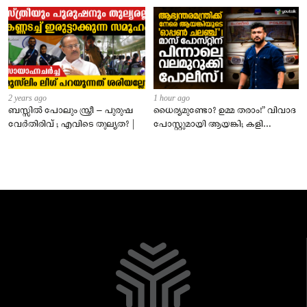
2 years ago
1 hour ago
ബസ്സിൽ പോലും സ്ത്രീ – പുരുഷ
ധൈര്യമുണ്ടോ? ഉമ്മ തരാം!” വിവാദ
വേർതിരിവ് ; എവിടെ തുല്യത? |
പോസ്റ്റുമായി ആയങ്കി; കളി
കടുപ്പിച്ച് പോലീസ്!