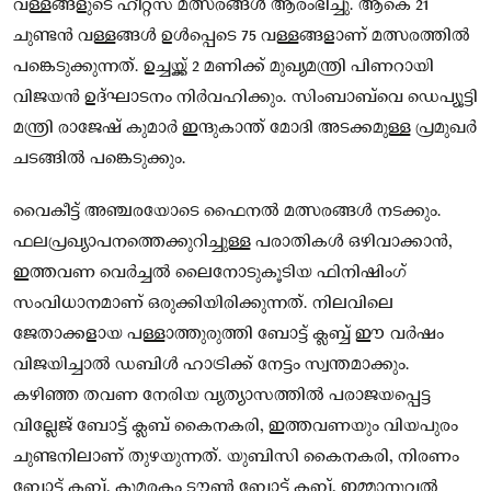
വള്ളങ്ങളുടെ ഹീറ്റ്സ് മത്സരങ്ങൾ ആരംഭിച്ചു. ആകെ 21
ചുണ്ടൻ വള്ളങ്ങൾ ഉൾപ്പെടെ 75 വള്ളങ്ങളാണ് മത്സരത്തിൽ
പങ്കെടുക്കുന്നത്. ഉച്ചയ്ക്ക് 2 മണിക്ക് മുഖ്യമന്ത്രി പിണറായി
വിജയൻ ഉദ്ഘാടനം നിർവഹിക്കും. സിംബാബ്‌വെ ഡെപ്യൂട്ടി
മന്ത്രി രാജേഷ് കുമാർ ഇന്ദുകാന്ത് മോദി അടക്കമുള്ള പ്രമുഖർ
ചടങ്ങിൽ പങ്കെടുക്കും.
വൈകീട്ട് അഞ്ചരയോടെ ഫൈനൽ മത്സരങ്ങൾ നടക്കും.
ഫലപ്രഖ്യാപനത്തെക്കുറിച്ചുള്ള പരാതികൾ ഒഴിവാക്കാൻ,
ഇത്തവണ വെർച്ചൽ ലൈനോടുകൂടിയ ഫിനിഷിംഗ്
സംവിധാനമാണ് ഒരുക്കിയിരിക്കുന്നത്. നിലവിലെ
ജേതാക്കളായ പള്ളാത്തുരുത്തി ബോട്ട് ക്ലബ്ബ് ഈ വർഷം
വിജയിച്ചാൽ ഡബിൾ ഹാട്രിക്ക് നേട്ടം സ്വന്തമാക്കും.
കഴിഞ്ഞ തവണ നേരിയ വ്യത്യാസത്തിൽ പരാജയപ്പെട്ട
വില്ലേജ് ബോട്ട് ക്ലബ് കൈനകരി, ഇത്തവണയും വിയപുരം
ചുണ്ടനിലാണ് തുഴയുന്നത്. യുബിസി കൈനകരി, നിരണം
ബോട്ട് ക്ലബ്ബ്, കുമരകം ടൗൺ ബോട്ട് ക്ലബ്ബ്, ഇമ്മാനുവൽ