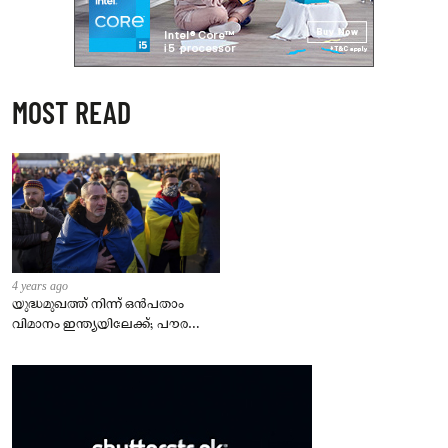
MOST READ
4 years ago
യുദ്ധമുഖത്ത് നിന്ന് ഒൻപതാം
വിമാനം ഇന്ത്യയിലേക്ക്; പൗരന്മാർ
സുരക്ഷിതരാകുംവരെ വിശ്രമമില്ല
– കേന്ദ്രം