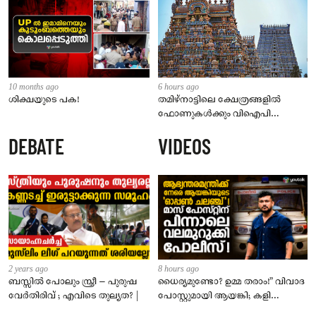
10 months ago
6 hours ago
ശിക്ഷയുടെ പക!
തമിഴ്‌നാട്ടിലെ ക്ഷേത്രങ്ങളിൽ
ഫോണുകൾക്കും വിഐപി
ദർശനത്തിനും നിയന്ത്രണം;
DEBATE
VIDEOS
സെപ്റ്റംബർ 1 മുതൽ നിലവിൽ
വരും
2 years ago
8 hours ago
ബസ്സിൽ പോലും സ്ത്രീ – പുരുഷ
ധൈര്യമുണ്ടോ? ഉമ്മ തരാം!” വിവാദ
വേർതിരിവ് ; എവിടെ തുല്യത? |
പോസ്റ്റുമായി ആയങ്കി; കളി
കടുപ്പിച്ച് പോലീസ്!