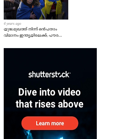
4 years ago
യുദ്ധമുഖത്ത് നിന്ന് ഒൻപതാം
വിമാനം ഇന്ത്യയിലേക്ക്; പൗരന്മാർ
സുരക്ഷിതരാകുംവരെ വിശ്രമമില്ല
– കേന്ദ്രം