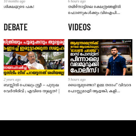
10 months ago
6 hours ago
ശിക്ഷയുടെ പക!
തമിഴ്‌നാട്ടിലെ ക്ഷേത്രങ്ങളിൽ
ഫോണുകൾക്കും വിഐപി
ദർശനത്തിനും നിയന്ത്രണം;
DEBATE
VIDEOS
സെപ്റ്റംബർ 1 മുതൽ നിലവിൽ
വരും
2 years ago
9 hours ago
ബസ്സിൽ പോലും സ്ത്രീ – പുരുഷ
ധൈര്യമുണ്ടോ? ഉമ്മ തരാം!” വിവാദ
വേർതിരിവ് ; എവിടെ തുല്യത? |
പോസ്റ്റുമായി ആയങ്കി; കളി
കടുപ്പിച്ച് പോലീസ്!