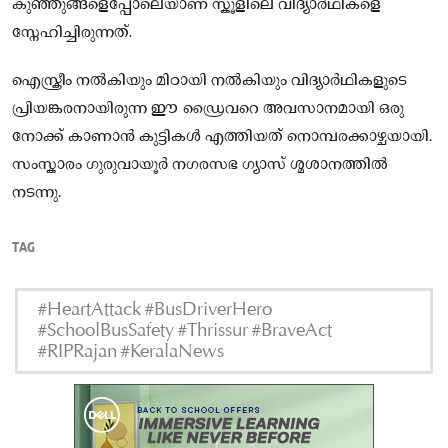
കുഞ്ഞുങ്ങളെപ്പോലെയാണ് സ്കൂളിലെ വിദ്യാർഥികളെ
സ്നേഹിച്ചിരുന്നത്.
ഐസ്ക്രീം നൽകിയും മിഠായി നൽകിയും വിദ്യാർഥികളുടെ
പ്രിയങ്കരനായിരുന്ന ഈ ഡ്രൈവറെ അവസാനമായി ഒരു
നോക്ക് കാണാൻ കുട്ടികൾ എത്തിയത് നൊമ്പരക്കാഴ്ചയായി.
സംസ്കാരം ഗുരുവായൂർ നഗരസഭ ഗ്യാസ് ശ്മശാനത്തിൽ
നടന്നു.
TAG
#HeartAttack #BusDriverHero
#SchoolBusSafety #Thrissur #BraveAct
#RIPRajan #KeralaNews