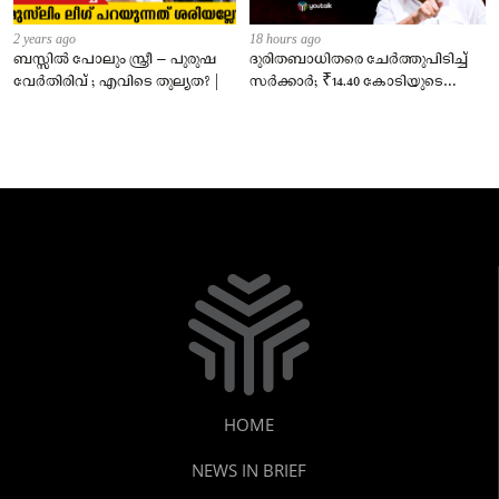
2 years ago
18 hours ago
ബസ്സിൽ പോലും സ്ത്രീ – പുരുഷ
ദുരിതബാധിതരെ ചേർത്തുപിടിച്ച്
വേർതിരിവ് ; എവിടെ തുല്യത? |
സർക്കാർ; ₹14.40 കോടിയുടെ
‘സ്നേഹസാന്ത്വനം’
HOME
NEWS IN BRIEF