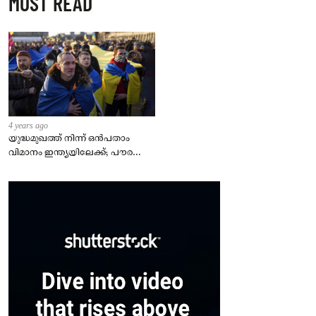
MOST READ
4 years ago
യുദ്ധമുഖത്ത് നിന്ന് ഒൻപതാം
വിമാനം ഇന്ത്യയിലേക്ക്; പൗരന്മാർ
സുരക്ഷിതരാകുംവരെ വിശ്രമമില്ല
– കേന്ദ്രം