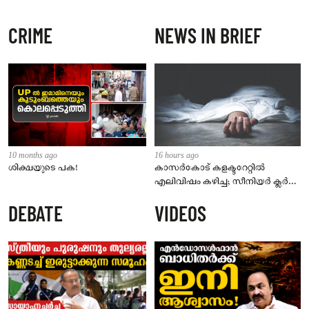
CRIME
NEWS IN BRIEF
10 months ago
16 hours ago
ശിക്ഷയുടെ പക!
കാസർകോട് കളക്ടറേറ്റിൽ
എലിവിഷം കഴിച്ച; സീനിയർ ക്ലർക്ക്
മരിച്ചു
DEBATE
VIDEOS