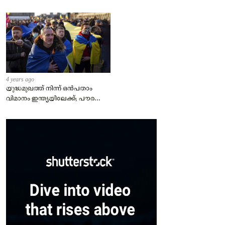
4 years ago
യുദ്ധമുഖത്ത് നിന്ന് ഒൻപതാം
വിമാനം ഇന്ത്യയിലേക്ക്; പൗരന്മാർ
സുരക്ഷിതരാകുംവരെ വിശ്രമമില്ല
– കേന്ദ്രം