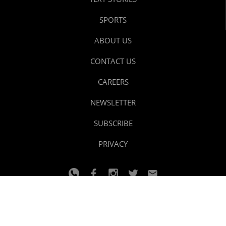
SPORTS
ABOUT US
CONTACT US
CAREERS
NEWSLETTER
SUBSCRIBE
PRIVACY
© 2024 youtalk
Design and developed by
Dzain