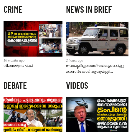
CRIME
NEWS IN BRIEF
10 months ago
2 hours ago
ശിക്ഷയുടെ പക!
ഡോക്ടറില്ലാത്തത് ചോദ്യം ചെയ്തു;
കാസർകോട് ആശുപത്രി
ജീവനക്കാരുടെ പരാതിയിൽ
DEBATE
VIDEOS
നാട്ടുകാർക്കെതിരെ കേസ്