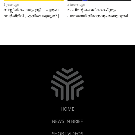
1 year ago
3 hours ago
ബസ്സിൽ പോലും സ്ത്രീ – പുരുഷ
ട്രംപിന്റെ ഹെലികോപ്റ്ററും
വേർതിരിവ് ; എവിടെ തുല്യത? |
പാസഞ്ചര്‍ വിമാനവും തൊട്ടടുത്ത്
HOME
NEWS IN BRIEF
SHORT VIDEOS