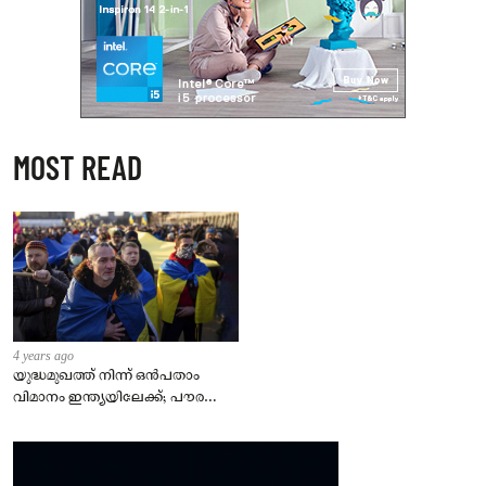
MOST READ
4 years ago
യുദ്ധമുഖത്ത് നിന്ന് ഒൻപതാം
വിമാനം ഇന്ത്യയിലേക്ക്; പൗരന്മാർ
സുരക്ഷിതരാകുംവരെ വിശ്രമമില്ല
– കേന്ദ്രം