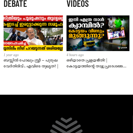
DEBATE
VIDEOS
പ്രതി റിമാൻഡിൽ
1 year ago
4 hours ago
ബസ്സിൽ പോലും സ്ത്രീ – പുരുഷ
ഒഴിയാതെ പ്രളയഭീതി! |
വേർതിരിവ് ; എവിടെ തുല്യത? |
കോട്ടയത്തിന്റെ താഴ്ന്ന പ്രദേശങ്ങൾ
ഇപ്പോഴും വെള്ളത്തിനടിയിൽ!