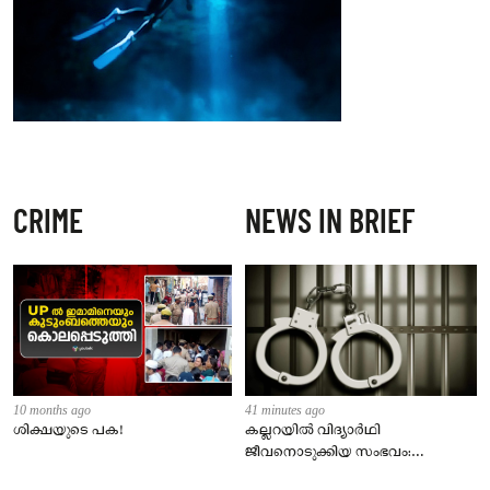
CRIME
NEWS IN BRIEF
10 months ago
41 minutes ago
ശിക്ഷയുടെ പക!
കല്ലറയിൽ വിദ്യാർഥി
ജീവനൊടുക്കിയ സംഭവം:
58കാരനെതിരെ പോക്സോ കേസ്;