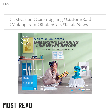
TAG
#TaxEvasion #CarSmuggling #CustomsRaid
#Malappuram #BhutanCars #KeralaNews
MOST READ