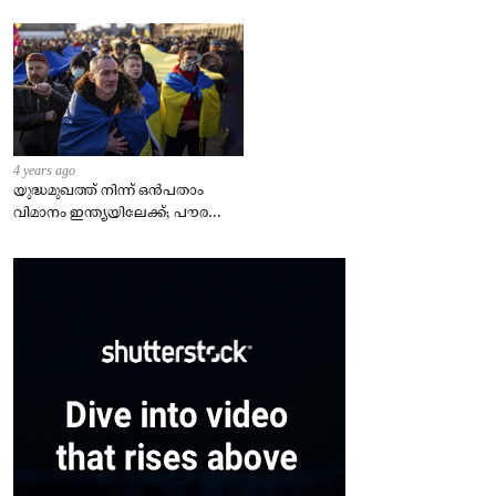
4 years ago
യുദ്ധമുഖത്ത് നിന്ന് ഒൻപതാം
വിമാനം ഇന്ത്യയിലേക്ക്; പൗരന്മാർ
സുരക്ഷിതരാകുംവരെ വിശ്രമമില്ല
– കേന്ദ്രം