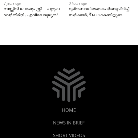
2 years ago
3 hours ago
ബസ്സിൽ പോലും സ്ത്രീ – പുരുഷ
ദുരിതബാധിതരെ ചേർത്തുപിടിച്ച്
വേർതിരിവ് ; എവിടെ തുല്യത? |
സർക്കാർ; ₹14.40 കോടിയുടെ
‘സ്നേഹസാന്ത്വനം’
HOME
NEWS IN BRIEF
SHORT VIDEOS