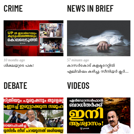
CRIME
NEWS IN BRIEF
10 months ago
57 minutes ago
ശിക്ഷയുടെ പക!
കാസർകോട് കളക്ടറേറ്റിൽ
എലിവിഷം കഴിച്ച; സീനിയർ ക്ലർക്ക്
മരിച്ചു
DEBATE
VIDEOS