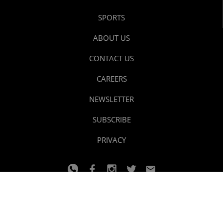
SPORTS
ABOUT US
CONTACT US
CAREERS
NEWSLETTER
SUBSCRIBE
PRIVACY
© 2024 youtalk
Design and developed by
Dzain