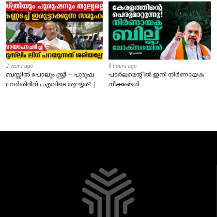
2 years ago
8 hours ago
ബസ്സിൽ പോലും സ്ത്രീ – പുരുഷ
പാർലമെന്റിൽ ഇനി നിർണായക
വേർതിരിവ് ; എവിടെ തുല്യത? |
നീക്കങ്ങൾ