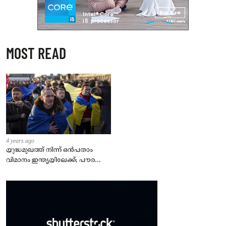
MOST READ
4 years ago
യുദ്ധമുഖത്ത് നിന്ന് ഒൻപതാം
വിമാനം ഇന്ത്യയിലേക്ക്; പൗരന്മാർ
സുരക്ഷിതരാകുംവരെ വിശ്രമമില്ല
– കേന്ദ്രം