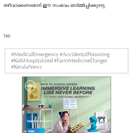
ഒഴിവാക്കണമെന്ന് ഈ സംഭവം ഓർമ്മിപ്പിക്കുന്നു.
TAG
#MedicalEmergency #AccidentalPoisoning
#KidsHospitalized #FarmMedicineDanger
#KeralaNews