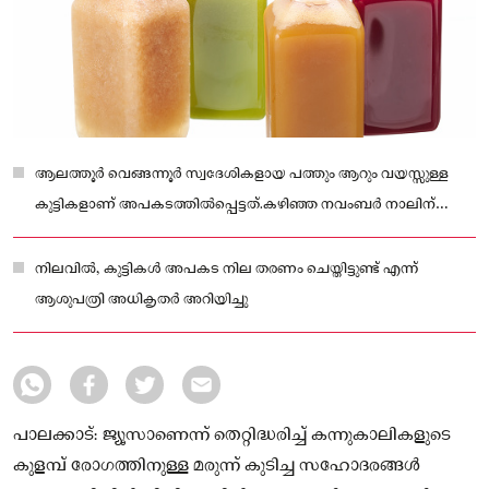
ആലത്തൂർ വെങ്ങന്നൂർ സ്വദേശികളായ പത്തും ആറും വയസ്സുള്ള
കുട്ടികളാണ് അപകടത്തിൽപ്പെട്ടത്.കഴിഞ്ഞ നവംബർ നാലിന്
വൈകീട്ടാണ് സംഭവം.
നിലവിൽ, കുട്ടികൾ അപകട നില തരണം ചെയ്തിട്ടുണ്ട് എന്ന്
ആശുപത്രി അധികൃതർ അറിയിച്ചു
പാലക്കാട്: ജ്യൂസാണെന്ന് തെറ്റിദ്ധരിച്ച് കന്നുകാലികളുടെ
കുളമ്പ് രോഗത്തിനുള്ള മരുന്ന് കുടിച്ച സഹോദരങ്ങൾ