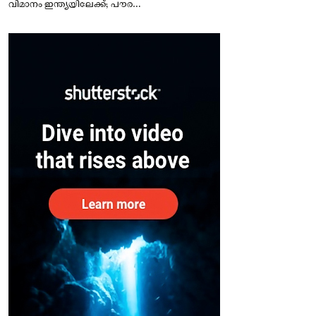
വിമാനം ഇന്ത്യയിലേക്ക്; പൗരന്മാർ
സുരക്ഷിതരാകുംവരെ വിശ്രമമില്ല
– കേന്ദ്രം