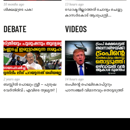
10 months ago
13 hours ago
ശിക്ഷയുടെ പക!
ഡോക്ടറില്ലാത്തത് ചോദ്യം ചെയ്തു;
കാസർകോട് ആശുപത്രി
ജീവനക്കാരുടെ പരാതിയിൽ
DEBATE
VIDEOS
നാട്ടുകാർക്കെതിരെ കേസ്
2 years ago
14 hours ago
ബസ്സിൽ പോലും സ്ത്രീ – പുരുഷ
ട്രംപിന്റെ ഹെലികോപ്റ്ററും
വേർതിരിവ് ; എവിടെ തുല്യത? |
പാസഞ്ചര്‍ വിമാനവും തൊട്ടടുത്ത്