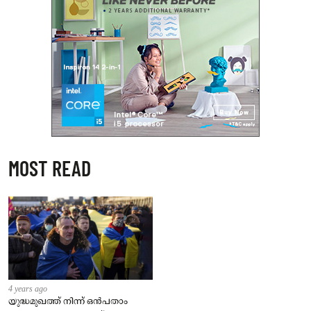
MOST READ
4 years ago
യുദ്ധമുഖത്ത് നിന്ന് ഒൻപതാം