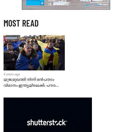
MOST READ
4 years ago
യുദ്ധമുഖത്ത് നിന്ന് ഒൻപതാം
വിമാനം ഇന്ത്യയിലേക്ക്; പൗരന്മാർ
സുരക്ഷിതരാകുംവരെ വിശ്രമമില്ല
– കേന്ദ്രം