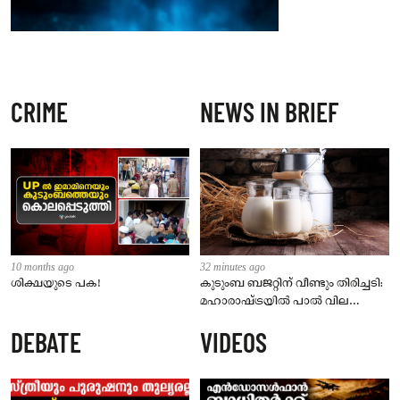
CRIME
NEWS IN BRIEF
10 months ago
32 minutes ago
ശിക്ഷയുടെ പക!
കുടുംബ ബജറ്റിന് വീണ്ടും തിരിച്ചടി:
മഹാരാഷ്ട്രയിൽ പാൽ വില
കൂട്ടുന്നു; പുതിയ നിരക്ക് ഓഗസ്റ്റ് 11
DEBATE
VIDEOS
മുതൽ