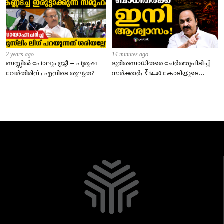
2 years ago
14 minutes ago
ബസ്സിൽ പോലും സ്ത്രീ – പുരുഷ
ദുരിതബാധിതരെ ചേർത്തുപിടിച്ച്
വേർതിരിവ് ; എവിടെ തുല്യത? |
സർക്കാർ; ₹14.40 കോടിയുടെ
‘സ്നേഹസാന്ത്വനം’