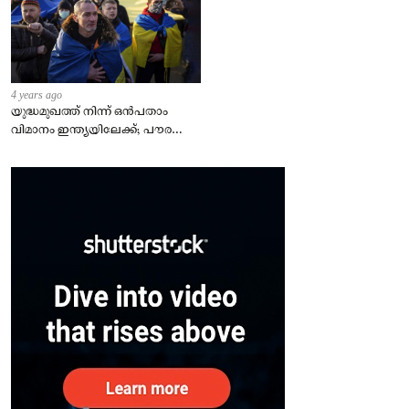
4 years ago
യുദ്ധമുഖത്ത് നിന്ന് ഒൻപതാം
വിമാനം ഇന്ത്യയിലേക്ക്; പൗരന്മാർ
സുരക്ഷിതരാകുംവരെ വിശ്രമമില്ല
– കേന്ദ്രം