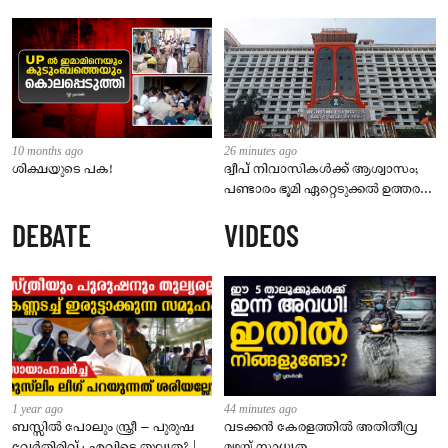
10 months ago
26 minutes ago
ശിക്ഷയുടെ പക!
ദ്വീപ് നിവാസികൾക്ക് ആശ്വാസം;
പണ്ടാരം ഭൂമി ഏറ്റെടുക്കൽ ഉത്തരവ്
ഹൈക്കോടതി റദ്ദാക്കി
DEBATE
VIDEOS
1 year ago
44 minutes ago
ബസ്സിൽ പോലും സ്ത്രീ – പുരുഷ
വടക്കൻ കേരളത്തിൽ അതിതീവ്ര
വേർതിരിവ് ; എവിടെ തുല്യത? |
മഴയ്ക്ക് സാധ്യത