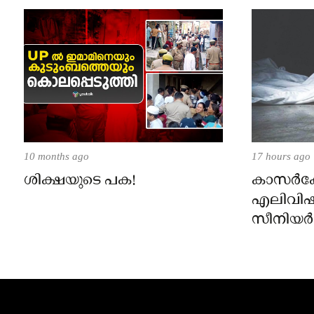
10 months ago
17 hours ago
ശിക്ഷയുടെ പക!
കാസർകോട
എലിവിഷം
സീനിയർ ക്