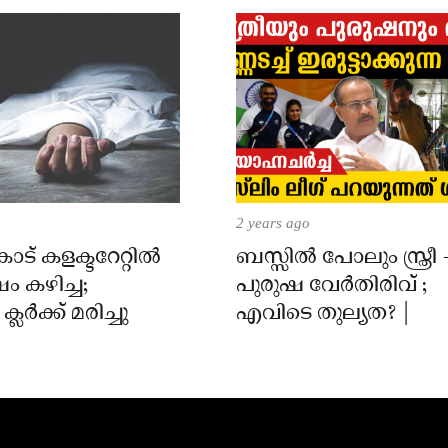
2 years ago
് കളക്ടറേറ്റിൽ
ബസ്സിൽ പോലും സ്ത്രീ 
 കഴിച്ച;
പുരുഷ വേർതിരിവ് ;
ലർക്ക് മരിച്ചു
എവിടെ തുല്യത? |