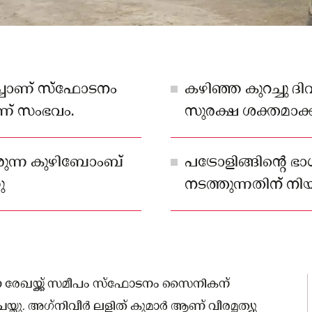
ച്ചാണ് സ്‌ഫോടനം
കഴിഞ്ഞ കുറച്ചു
ാണ് സംഭവം.
സുരക്ഷ ശക്തമാക്ക
പരിക്കേറ്റ ജവാന്മാ
പ്രവേശിപ്പിച്ചു.
രുന്ന കുഴിബോംബ്
പട്രോളിങ്ങിന്റ
ു
നടത്തുന്നതിന് നിയന
അടുത്തെത്തിയതായി
്രണ രേഖയ്ക്ക് സമീപം സ്‌ഫോടനം സൈനികന്
ചെയ്തു. അഗ്‌നിവീർ ലളിത് കുമാർ ആണ് വീരമൃത്യു