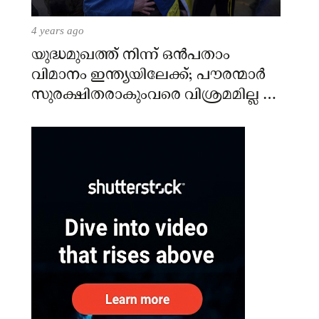
4 years ago
യുദ്ധമുഖത്ത് നിന്ന് ഒൻപതാം
വിമാനം ഇന്ത്യയിലേക്ക്; പൗരന്മാർ
സുരക്ഷിതരാകുംവരെ വിശ്രമമില്ല –
കേന്ദ്രം