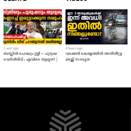
1 year ago
4 hours ago
ബസ്സിൽ പോലും സ്ത്രീ – പുരുഷ
വടക്കൻ കേരളത്തിൽ അതിതീവ്ര
വേർതിരിവ് ; എവിടെ തുല്യത? |
മഴയ്ക്ക് സാധ്യത