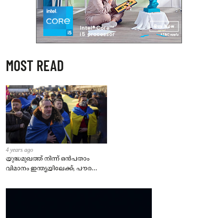
MOST READ
4 years ago
യുദ്ധമുഖത്ത് നിന്ന് ഒൻപതാം
വിമാനം ഇന്ത്യയിലേക്ക്; പൗരന്മാർ
സുരക്ഷിതരാകുംവരെ വിശ്രമമില്ല
– കേന്ദ്രം