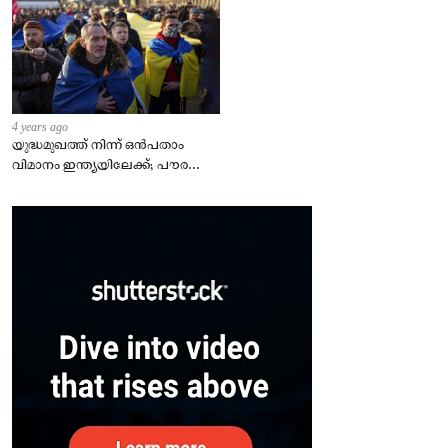
4 years ago
യുദ്ധമുഖത്ത് നിന്ന് ഒൻപതാം
വിമാനം ഇന്ത്യയിലേക്ക്; പൗരന്മാർ
സുരക്ഷിതരാകുംവരെ വിശ്രമമില്ല
– കേന്ദ്രം