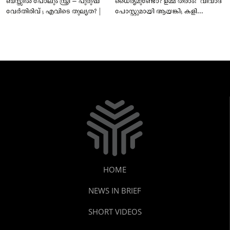
ബസ്സിൽ പോലും സ്ത്രീ – പുരുഷ
ധൈര്യമുണ്ടോ? ഉമ്മ തരാം!” വിവാദ
വേർതിരിവ് ; എവിടെ തുല്യത? |
പോസ്റ്റുമായി ആയങ്കി; കളി
കടുപ്പിച്ച് പോലീസ്!
HOME
NEWS IN BRIEF
SHORT VIDEOS