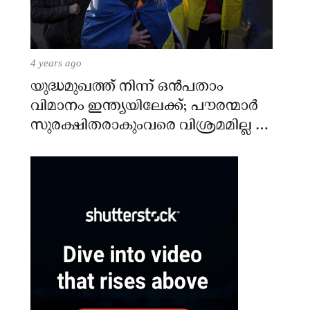
4 years ago
യുദ്ധമുഖത്ത് നിന്ന് ഒൻപതാം
വിമാനം ഇന്ത്യയിലേക്ക്; പൗരന്മാർ
സുരക്ഷിതരാകുംവരെ വിശ്രമമില്ല –
കേന്ദ്രം