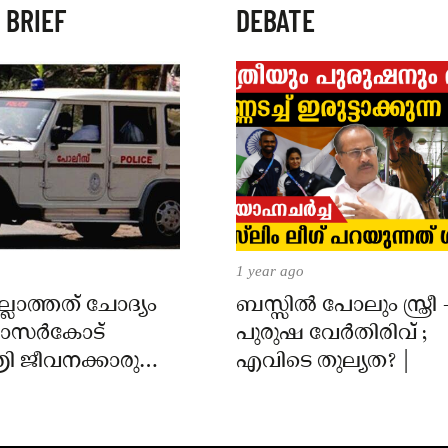
 BRIEF
DEBATE
1 year ago
്ലാത്തത് ചോദ്യം
ബസ്സിൽ പോലും സ്ത്രീ 
 കാസർകോട്
പുരുഷ വേർതിരിവ് ;
ി ജീവനക്കാരുടെ
എവിടെ തുല്യത? |
ിൽ
ാർക്കെതിരെ കേസ്