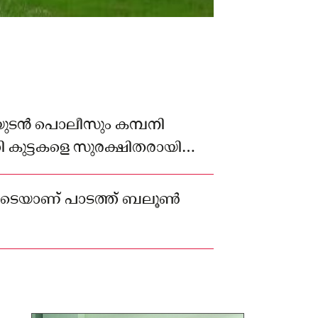
ടൻ പൊലീസും കമ്പനി
 കുട്ടകളെ സുരക്ഷിതരായി
ോടെയാണ് പാടത്ത് ബലൂൺ