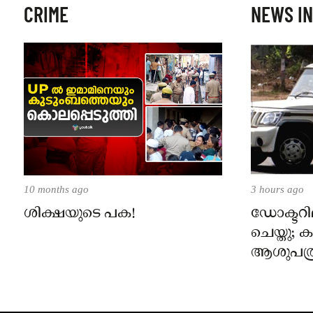
CRIME
NEWS IN
10 months ago
3 hours ago
ശിക്ഷയുടെ പക!
ഡോക്ടറില
ചെയ്തു;
ആശുപത്ര
പരാതിയ
നാട്ടുക