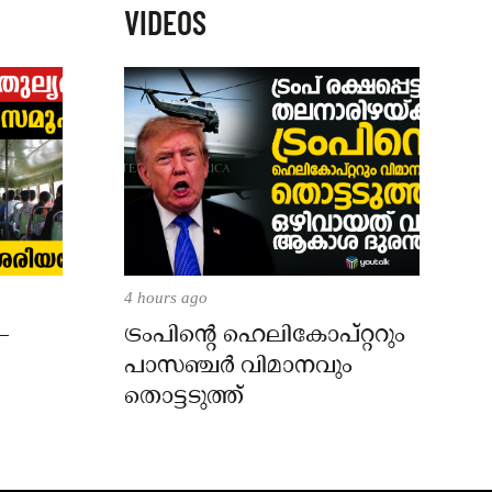
VIDEOS
4 hours ago
–
ട്രംപിന്റെ ഹെലികോപ്റ്ററും
പാസഞ്ചര്‍ വിമാനവും
തൊട്ടടുത്ത്