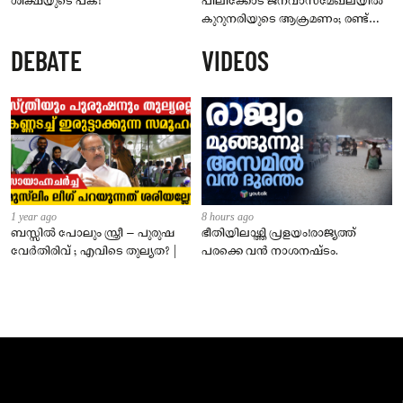
ശിക്ഷയുടെ പക!
പിലിക്കോട് ജനവാസമേഖലയിൽ
കുറുനരിയുടെ ആക്രമണം; രണ്ട്
പേർക്ക് കടിയേറ്റു, ജാഗ്രതാ
DEBATE
VIDEOS
നിർദേശം നൽകി പഞ്ചായത്ത്
1 year ago
8 hours ago
ബസ്സിൽ പോലും സ്ത്രീ – പുരുഷ
ഭീതിയിലാഴ്ത്തി പ്രളയം!രാജ്യത്ത്
വേർതിരിവ് ; എവിടെ തുല്യത? |
പരക്കെ വൻ നാശനഷ്ടം.