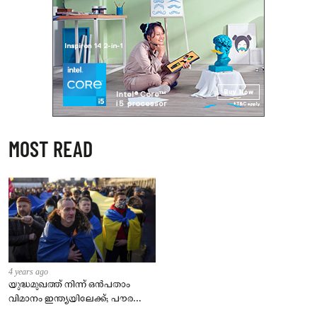
MOST READ
4 years ago
യുദ്ധമുഖത്ത് നിന്ന് ഒൻപതാം
വിമാനം ഇന്ത്യയിലേക്ക്; പൗരന്മാർ
സുരക്ഷിതരാകുംവരെ വിശ്രമമില്ല