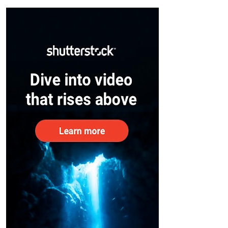
– കേന്ദ്രം