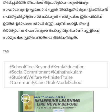
തിരിച്ചറിഞ്ഞ് അവർക്ക് ആവശ്യമായ സുരക്ഷയും
സഹായവും ഉറപ്പാക്കാൻ സ്കൂൾ അധികൃതർ മുന്നിട്ടിറങ്ങിയത്
പൊതുവിദ്യാഭ്യാസ മേഖലയുടെ സാമൂഹിക ഇടപെടലിന്
ഉത്തമ ഉദാഹരണമായി മന്ത്രി ചൂണ്ടിക്കാട്ടി. തൻ്റെ
ഔദ്യോഗിക ഫേസ്ബുക്ക് പോസ്റ്റിലൂടെയാണ് സ്കൂളിൻ്റെ
സാമൂഹിക പ്രതിബദ്ധതയെ അഭിനന്ദിച്ചത്.
TAG
#SchoolGoesBeyond #KeralaEducation
#SocialCommitment #Kuthathukulam
#StudentWelfare #MinisterPraise
#CommunityCare #RoleModelSchool