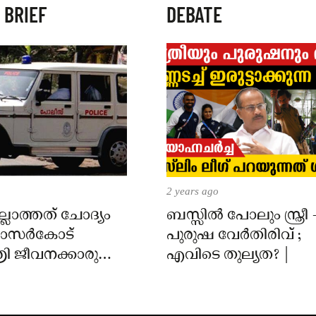
 BRIEF
DEBATE
2 years ago
്ലാത്തത് ചോദ്യം
ബസ്സിൽ പോലും സ്ത്രീ 
 കാസർകോട്
പുരുഷ വേർതിരിവ് ;
ി ജീവനക്കാരുടെ
എവിടെ തുല്യത? |
ിൽ
ാർക്കെതിരെ കേസ്