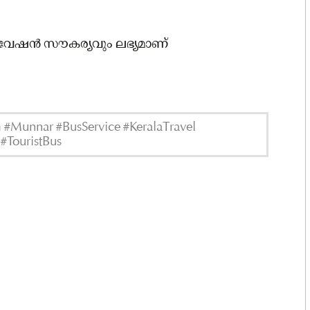
ൻ സൗകര്യവും ലഭ്യമാണ്
#Munnar #BusService #KeralaTravel
#TouristBus