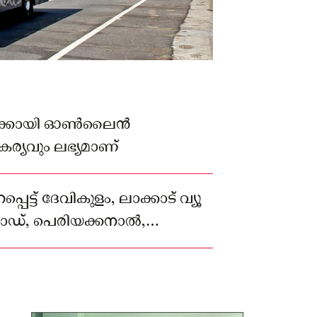
ക്കായി ഓൺലൈൻ
യവും ലഭ്യമാണ്
പ്പെട്ട് ദേവികുളം, ലാക്കാട് വ്യൂ
് റോഡ്, പെരിയക്കനാൽ,