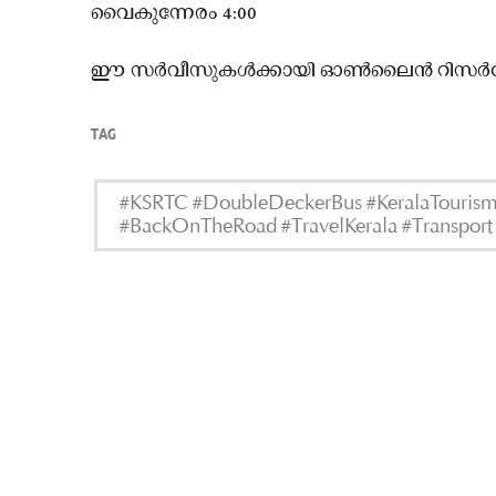
വൈകുന്നേരം 4:00
ഈ സർവീസുകൾക്കായി ഓൺലൈൻ റിസർവേഷ
TAG
#KSRTC #DoubleDeckerBus #KeralaTourism 
#BackOnTheRoad #TravelKerala #Transport 