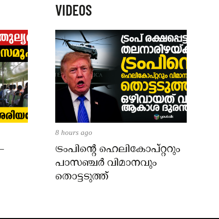
VIDEOS
8 hours ago
–
ട്രംപിന്റെ ഹെലികോപ്റ്ററും
പാസഞ്ചര്‍ വിമാനവും
തൊട്ടടുത്ത്