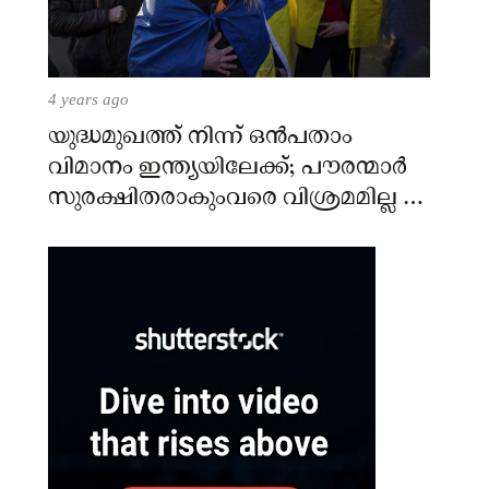
4 years ago
യുദ്ധമുഖത്ത് നിന്ന് ഒൻപതാം
വിമാനം ഇന്ത്യയിലേക്ക്; പൗരന്മാർ
സുരക്ഷിതരാകുംവരെ വിശ്രമമില്ല –
കേന്ദ്രം