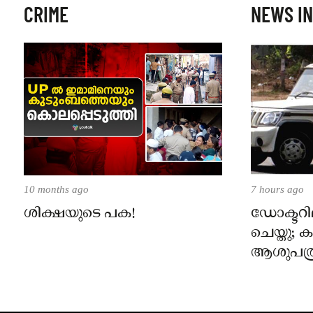
CRIME
NEWS IN
10 months ago
7 hours ago
ശിക്ഷയുടെ പക!
ഡോക്ടറില
ചെയ്തു;
ആശുപത്ര
പരാതിയ
നാട്ടുക