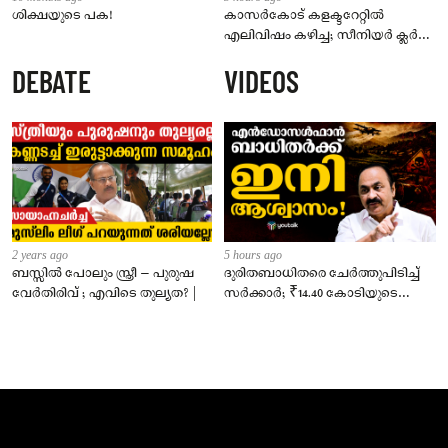
ശിക്ഷയുടെ പക!
കാസർകോട് കളക്ടറേറ്റിൽ
എലിവിഷം കഴിച്ച; സീനിയർ ക്ലർക്ക്
മരിച്ചു
DEBATE
VIDEOS
2 years ago
5 hours ago
ബസ്സിൽ പോലും സ്ത്രീ – പുരുഷ
ദുരിതബാധിതരെ ചേർത്തുപിടിച്ച്
വേർതിരിവ് ; എവിടെ തുല്യത? |
സർക്കാർ; ₹14.40 കോടിയുടെ
‘സ്നേഹസാന്ത്വനം’