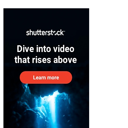
സുരക്ഷിതരാകുംവരെ വിശ്രമമില്ല
– കേന്ദ്രം