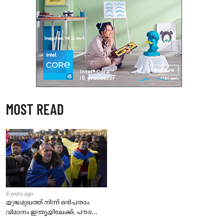
MOST READ
4 years ago
യുദ്ധമുഖത്ത് നിന്ന് ഒൻപതാം
വിമാനം ഇന്ത്യയിലേക്ക്; പൗരന്മാർ