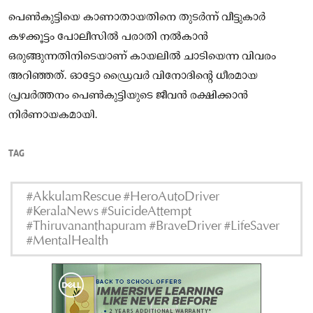
പെൺകുട്ടിയെ കാണാതായതിനെ തുടർന്ന് വീട്ടുകാർ
കഴക്കൂട്ടം പോലീസിൽ പരാതി നൽകാൻ
ഒരുങ്ങുന്നതിനിടെയാണ് കായലിൽ ചാടിയെന്ന വിവരം
അറിഞ്ഞത്. ഓട്ടോ ഡ്രൈവർ വിനോദിൻ്റെ ധീരമായ
പ്രവർത്തനം പെൺകുട്ടിയുടെ ജീവൻ രക്ഷിക്കാൻ
നിർണായകമായി.
TAG
#AkkulamRescue #HeroAutoDriver
#KeralaNews #SuicideAttempt
#Thiruvananthapuram #BraveDriver #LifeSaver
#MentalHealth