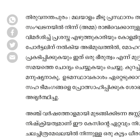
തിരുവനന്തപുരം : മലയാളം മീടൂ പ്രസ്ഥാനം തു
സംഘടനയിൽ നിന്ന് (അമ്മ) രാജിവെക്കാനുള
വിമർശിച്ച് പ്രശസ്ത എഴുത്തുകാരിയും കോളമിസ
പോർട്ടലിന് നൽകിയ അഭിമുഖത്തിൽ, മോഹൻലാല
പ്രകടിപ്പിക്കുകയും ഇത് ഒരു ഭീരുത്വം എന്ന് 
സമയത്തെ ചോദ്യം ചെയ്യുകയും ചെയ്തു. കുറച്
മനുഷ്യനാകൂ, ഉടമസ്ഥാവകാശം ഏറ്റെടുക്കാനും
സഹ ടീമംഗങ്ങളെ പ്രോത്സാഹിപ്പിക്കുക ശ
അഭ്യർത്ഥിച്ചു.
അഞ്ച് വർഷത്തോളമായി മുടങ്ങിക്കിടന്ന ജസ്റ്റിസ്
നിഷ്‌ക്രിയത്വമാണ് ഈ കേസിൻ്റെ ഏറ്റവും
ചലച്ചിത്രമേഖലയിൽ നിന്നുള്ള ഒരു കൂട്ടം 