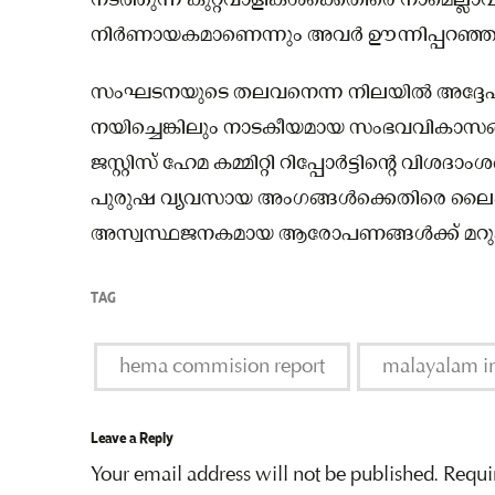
നടത്തുന്ന കുറ്റവാളികൾക്കെതിരെ നാമെല്ലാ
നിർണായകമാണെന്നും അവർ ഊന്നിപ്പറഞ്ഞ
സംഘടനയുടെ തലവനെന്ന നിലയിൽ അദ്ദേഹം 17 
നയിച്ചെങ്കിലും നാടകീയമായ സംഭവവികാസങ്ങളിൽ
ജസ്റ്റിസ് ഹേമ കമ്മിറ്റി റിപ്പോർട്ടിൻ്റെ വ
പുരുഷ വ്യവസായ അംഗങ്ങൾക്കെതിരെ ലൈംഗി
അസ്വസ്ഥജനകമായ ആരോപണങ്ങൾക്ക് മറുപ
TAG
hema commision report
malayalam in
Leave a Reply
Your email address will not be published.
Requi