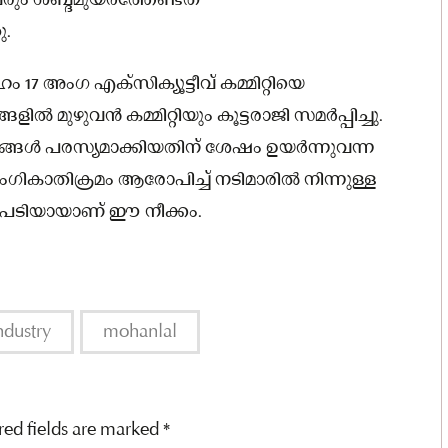
വരും ശബ്ദമുയർത്തേണ്ടത്
ു.
അംഗ എക്‌സിക്യൂട്ടീവ് കമ്മിറ്റിയെ
 മുഴുവൻ കമ്മിറ്റിയും കൂട്ടരാജി സമർപ്പിച്ചു.
ിശദാംശങ്ങൾ പരസ്യമാക്കിയതിന് ശേഷം ഉയർന്നുവന്ന
കാതിക്രമം ആരോപിച്ച് നടിമാരിൽ നിന്നുള്ള
ടിയായാണ് ഈ നീക്കം.
dustry
mohanlal
red fields are marked
*