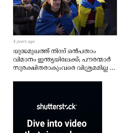
4 years ago
യുദ്ധമുഖത്ത് നിന്ന് ഒൻപതാം
വിമാനം ഇന്ത്യയിലേക്ക്; പൗരന്മാർ
സുരക്ഷിതരാകുംവരെ വിശ്രമമില്ല –
കേന്ദ്രം