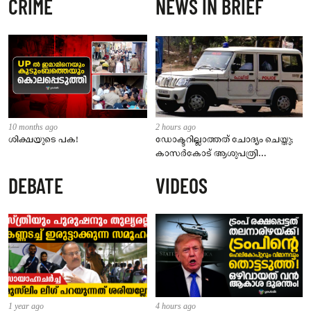
CRIME
NEWS IN BRIEF
10 months ago
2 hours ago
ശിക്ഷയുടെ പക!
ഡോക്ടറില്ലാത്തത് ചോദ്യം ചെയ്തു;
കാസർകോട് ആശുപത്രി
ജീവനക്കാരുടെ പരാതിയിൽ
DEBATE
VIDEOS
നാട്ടുകാർക്കെതിരെ കേസ്
1 year ago
4 hours ago