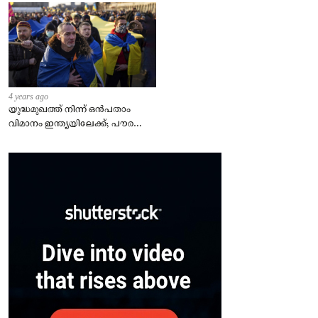
4 years ago
യുദ്ധമുഖത്ത് നിന്ന് ഒൻപതാം
വിമാനം ഇന്ത്യയിലേക്ക്; പൗരന്മാർ
സുരക്ഷിതരാകുംവരെ വിശ്രമമില്ല
– കേന്ദ്രം