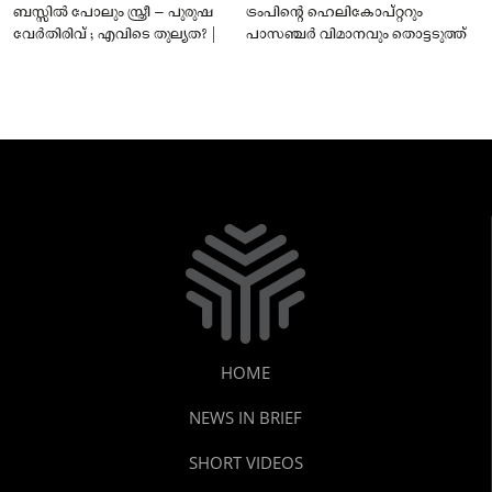
ബസ്സിൽ പോലും സ്ത്രീ – പുരുഷ
ട്രംപിന്റെ ഹെലികോപ്റ്ററും
വേർതിരിവ് ; എവിടെ തുല്യത? |
പാസഞ്ചര്‍ വിമാനവും തൊട്ടടുത്ത്
HOME
NEWS IN BRIEF
SHORT VIDEOS