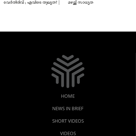
വേർതിരിവ് ; എവിടെ തുല്യത? |
മഴയ്ക്ക് സാധ്യത
HOME
NEWS IN BRIEF
SHORT VIDEOS
VIDEOS