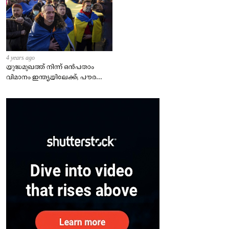
4 years ago
യുദ്ധമുഖത്ത് നിന്ന് ഒൻപതാം
വിമാനം ഇന്ത്യയിലേക്ക്; പൗരന്മാർ
സുരക്ഷിതരാകുംവരെ വിശ്രമമില്ല
– കേന്ദ്രം