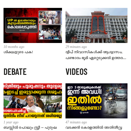
10 months ago
29 minutes ago
ശിക്ഷയുടെ പക!
ദ്വീപ് നിവാസികൾക്ക് ആശ്വാസം;
പണ്ടാരം ഭൂമി ഏറ്റെടുക്കൽ ഉത്തരവ്
ഹൈക്കോടതി റദ്ദാക്കി
DEBATE
VIDEOS
1 year ago
47 minutes ago
ബസ്സിൽ പോലും സ്ത്രീ – പുരുഷ
വടക്കൻ കേരളത്തിൽ അതിതീവ്ര