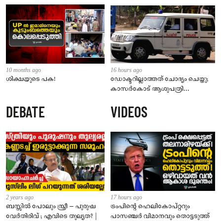
10 months ago
16 hours ago
ശിക്ഷയുടെ പക!
ഡോക്ടറില്ലാത്തത് ചോദ്യം ചെയ്തു;
കാസർകോട് ആശുപത്രി
ജീവനക്കാരുടെ പരാതിയിൽ
DEBATE
VIDEOS
നാട്ടുകാർക്കെതിരെ കേസ്
2 years ago
17 hours ago
ബസ്സിൽ പോലും സ്ത്രീ – പുരുഷ
ട്രംപിന്റെ ഹെലികോപ്റ്ററും
വേർതിരിവ് ; എവിടെ തുല്യത? |
പാസഞ്ചര്‍ വിമാനവും തൊട്ടടുത്ത്