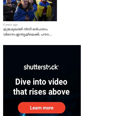
4 years ago
യുദ്ധമുഖത്ത് നിന്ന് ഒൻപതാം
വിമാനം ഇന്ത്യയിലേക്ക്; പൗരന്മാർ
സുരക്ഷിതരാകുംവരെ വിശ്രമമില്ല
– കേന്ദ്രം