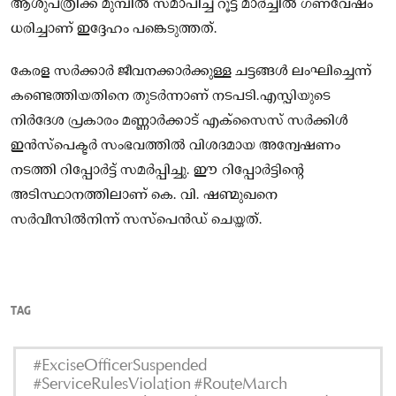
ആശുപത്രിക്ക് മുമ്പിൽ സമാപിച്ച റൂട്ട് മാർച്ചിൽ ഗണവേഷം
ധരിച്ചാണ് ഇദ്ദേഹം പങ്കെടുത്തത്.
കേരള സർക്കാർ ജീവനക്കാർക്കുള്ള ചട്ടങ്ങൾ ലംഘിച്ചെന്ന്
കണ്ടെത്തിയതിനെ തുടർന്നാണ് നടപടി.എസ്പിയുടെ
നിർദേശ പ്രകാരം മണ്ണാർക്കാട് എക്‌സൈസ് സർക്കിൾ
ഇൻസ്‌പെക്ടർ സംഭവത്തിൽ വിശദമായ അന്വേഷണം
നടത്തി റിപ്പോർട്ട് സമർപ്പിച്ചു. ഈ റിപ്പോർട്ടിൻ്റെ
അടിസ്ഥാനത്തിലാണ് കെ. വി. ഷണ്മുഖനെ
സർവീസിൽനിന്ന് സസ്‌പെൻഡ് ചെയ്തത്.
TAG
#ExciseOfficerSuspended
#ServiceRulesViolation #RouteMarch