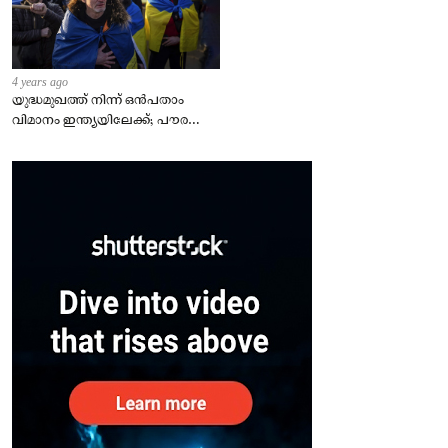
4 years ago
യുദ്ധമുഖത്ത് നിന്ന് ഒൻപതാം
വിമാനം ഇന്ത്യയിലേക്ക്; പൗരന്മാർ
സുരക്ഷിതരാകുംവരെ വിശ്രമമില്ല
– കേന്ദ്രം