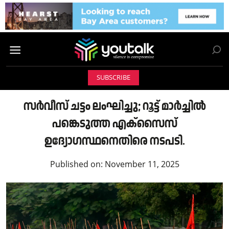
SUBSCRIBE
സർവീസ് ചട്ടം ലംഘിച്ചു; റൂട്ട് മാർച്ചിൽ
പങ്കെടുത്ത എക്‌സൈസ്
ഉദ്യോഗസ്ഥനെതിരെ നടപടി.
Published on:
November 11, 2025