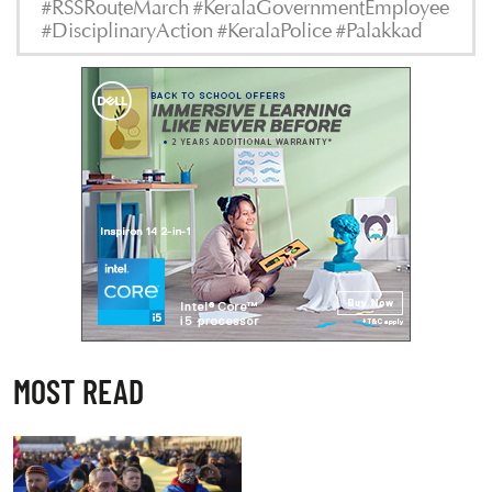
#RSSRouteMarch #KeralaGovernmentEmployee
#DisciplinaryAction #KeralaPolice #Palakkad
MOST READ