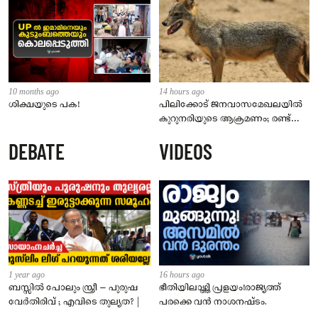
10 months ago
14 hours ago
ശിക്ഷയുടെ പക!
പിലിക്കോട് ജനവാസമേഖലയിൽ
കുറുനരിയുടെ ആക്രമണം; രണ്ട്
പേർക്ക് കടിയേറ്റു, ജാഗ്രതാ
DEBATE
VIDEOS
നിർദേശം നൽകി പഞ്ചായത്ത്
1 year ago
16 hours ago
ബസ്സിൽ പോലും സ്ത്രീ – പുരുഷ
ഭീതിയിലാഴ്ത്തി പ്രളയം!രാജ്യത്ത്
വേർതിരിവ് ; എവിടെ തുല്യത? |
പരക്കെ വൻ നാശനഷ്ടം.