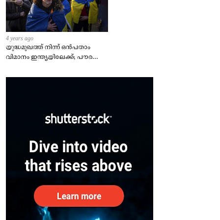
4 years ago
യുദ്ധമുഖത്ത് നിന്ന് ഒൻപതാം
വിമാനം ഇന്ത്യയിലേക്ക്; പൗരന്മാർ
സുരക്ഷിതരാകുംവരെ വിശ്രമമില്ല
– കേന്ദ്രം