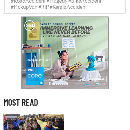
#RoadAccident #Tragedy #BikeAccident
#PickupVan #RIP #KeralaAccident
MOST READ