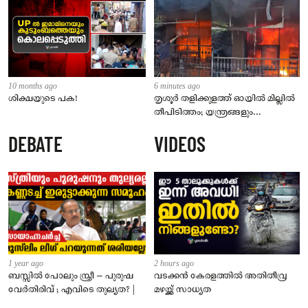
10 months ago
6 minutes ago
ശിക്ഷയുടെ പക!
തൃശൂർ തളിക്കുളത്ത് ഓയിൽ മില്ലിൽ
തീപിടിത്തം; യന്ത്രങ്ങളും
കൊപ്രയും വെളിച്ചെണ്ണയും
DEBATE
VIDEOS
കത്തിനശിച്ചു
1 year ago
2 hours ago
ബസ്സിൽ പോലും സ്ത്രീ – പുരുഷ
വടക്കൻ കേരളത്തിൽ അതിതീവ്ര
വേർതിരിവ് ; എവിടെ തുല്യത? |
മഴയ്ക്ക് സാധ്യത