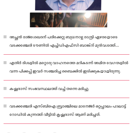
അച്ഛൻ രാജശേഖരന് പരിക്കേറ്റു ബുധനാഴ്ച രാത്രി ഏഴരയോടെ
വടക്കഞ്ചേരി ടൗണിൽ എച്ച്ഡിഎഫ്സി ബാങ്ക്ന് മുൻവശത്ത്
ആയിരുന്നു അപകടം.
എതിർ ദിശയിൽ മറ്റൊരു വാഹനത്തെ മറികടന്ന് അമിത വേഗതയിൽ
വന്ന പിക്കപ്പ് ഇവർ സഞ്ചരിച്ച ബൈക്കിൽ ഇടിക്കുകയായിരുന്നു.
കഷ്ണദാസ് സംഭവസ്ഥലത്ത് വച്ച് തന്നെ മരിച്ചു.
വടക്കഞ്ചേരി എസ്ബിഐ ബ്രാഞ്ചിലെ മാനേജർ ഒറ്റപ്പാലം പാലാട്ട്
റോഡിൽ കുന്നത്ത് വീട്ടിൽ കൃഷ്ണദാസ് ആണ് മരിച്ചത്.