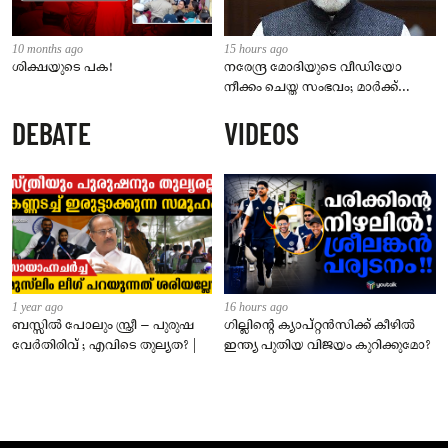
10 months ago
15 hours ago
ശിക്ഷയുടെ പക!
നരേന്ദ്ര മോദിയുടെ വീഡിയോ
നീക്കം ചെയ്ത സംഭവം; മാർക്ക്
സക്കർബർഗ് മാപ്പ് പറയണം,
DEBATE
VIDEOS
മെറ്റയ്ക്ക് പാർലമെന്ററി സമിതിയുടെ
മുന്നറിയിപ്പ്
1 year ago
16 hours ago
ബസ്സിൽ പോലും സ്ത്രീ – പുരുഷ
ഗില്ലിന്റെ ക്യാപ്റ്റന്‍സിക്ക് കീഴില്‍
വേർതിരിവ് ; എവിടെ തുല്യത? |
ഇന്ത്യ പുതിയ വിജയം കുറിക്കുമോ?