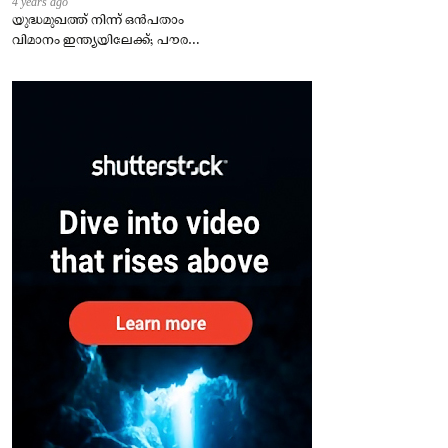
4 years ago
യുദ്ധമുഖത്ത് നിന്ന് ഒൻപതാം
വിമാനം ഇന്ത്യയിലേക്ക്; പൗരന്മാർ
സുരക്ഷിതരാകുംവരെ വിശ്രമമില്ല
– കേന്ദ്രം