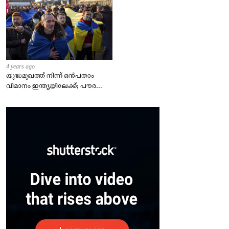
4 years ago
യുദ്ധമുഖത്ത് നിന്ന് ഒൻപതാം
വിമാനം ഇന്ത്യയിലേക്ക്; പൗരന്മാർ
സുരക്ഷിതരാകുംവരെ വിശ്രമമില്ല
– കേന്ദ്രം