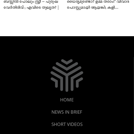
ബസ്സിൽ പോലും സ്ത്രീ – പുരുഷ
ധൈര്യമുണ്ടോ? ഉമ്മ തരാം!” വിവാദ
വേർതിരിവ് ; എവിടെ തുല്യത? |
പോസ്റ്റുമായി ആയങ്കി; കളി
കടുപ്പിച്ച് പോലീസ്!
HOME
NEWS IN BRIEF
SHORT VIDEOS