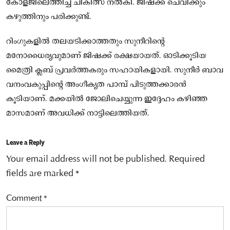
കോളജിലെത്തിച്ച് ചികിത്സ നല്‍കി. ജിഷക്ക് ചെവിക്കും
കഴുത്തിനും പരിക്കുണ്ട്.
റിംഗുകളില്‍ തലയടിക്കാത്തതും സുനീറിന്റെ
മനോധൈര്യവുമാണ് ജിഷക്ക് രക്ഷയായത്. ഓടിക്കൂടിയ
മൈത്രി ക്ലബ് പ്രവര്‍ത്തകരും സഹായികളായി. സുനീര്‍ ബാവ
വനംവകുപ്പിന്റെ അംഗീക്യത പാമ്പ് പിടുത്തക്കാരന്‍
കൂടിയാണ്. മക്കയില്‍ ജോലിചെയ്യുന്ന ഇദ്ദേഹം കഴിഞ്ഞ
മാസമാണ് അവധിക്ക് നാട്ടിലെത്തിയത്.
Leave a Reply
Your email address will not be published.
Required
fields are marked
*
Comment
*