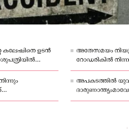
കേറ്റ കലേഷിനെ ഉടൻ
അതേസമയം നിയന്ത
ആശുപത്രിയിൽ
റോഡരികിൽ നിന്ന മ
ക്കാനായില്ല
മറിയുകയായിരുന്ന
നിന്നും
അപകടത്തിൽ യുവ
്
ദാരുണാന്ത്യംമാവേല
ൊവ്വാഴ്ച പുലർച്ചെ
വീട്ടിൽ കലേഷ് ക
ക് സമീപമായിരുന്നു
അപകടത്തിൽ മരണപ്