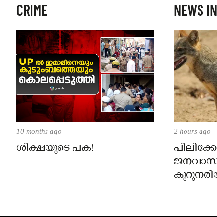
CRIME
NEWS IN
10 months ago
2 hours ago
ശിക്ഷയുടെ പക!
പിലിക്കോ
ജനവാസ
കുറുനരി
രണ്ട് പേർ
ജാഗ്രതാ
പഞ്ചായത