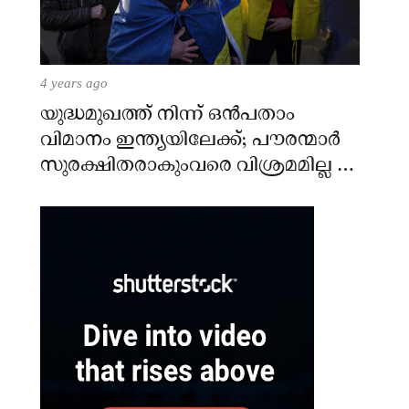
4 years ago
യുദ്ധമുഖത്ത് നിന്ന് ഒൻപതാം
വിമാനം ഇന്ത്യയിലേക്ക്; പൗരന്മാർ
സുരക്ഷിതരാകുംവരെ വിശ്രമമില്ല –
കേന്ദ്രം