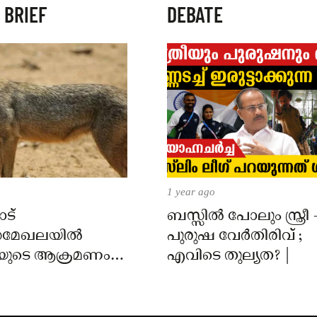
 BRIEF
DEBATE
1 year ago
ട്
ബസ്സിൽ പോലും സ്ത്രീ 
മേഖലയിൽ
പുരുഷ വേർതിരിവ് ;
യുടെ ആക്രമണം;
എവിടെ തുല്യത? |
ക്ക് കടിയേറ്റു,
 നിർദേശം നൽകി
്ത്