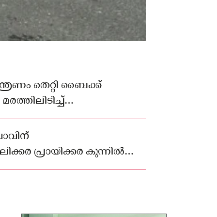
്രണം തെറ്റി ബൈക്ക്
രത്തിലിടിച്ച്
ു
ാവിന്
ിക്കര പ്രായിക്കര കുന്നിൽ
ാർത്തികേയൻ (31) ആണ്
പെട്ടത്.