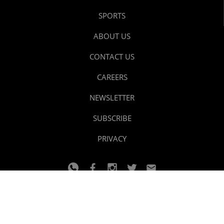
SPORTS
ABOUT US
CONTACT US
CAREERS
NEWSLETTER
SUBSCRIBE
PRIVACY
© 2024 youtalk
Design and developed by
Dzain