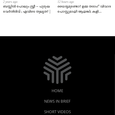
2 years ago
12 hours ago
ബസ്സിൽ പോലും സ്ത്രീ – പുരുഷ
ധൈര്യമുണ്ടോ? ഉമ്മ തരാം!” വിവാദ
വേർതിരിവ് ; എവിടെ തുല്യത? |
പോസ്റ്റുമായി ആയങ്കി; കളി
കടുപ്പിച്ച് പോലീസ്!
HOME
NEWS IN BRIEF
SHORT VIDEOS