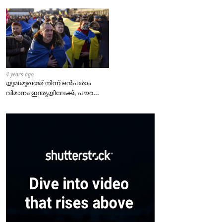
4 years ago
യുദ്ധമുഖത്ത് നിന്ന് ഒൻപതാം
വിമാനം ഇന്ത്യയിലേക്ക്; പൗരന്മാർ
സുരക്ഷിതരാകുംവരെ വിശ്രമമില്ല
– കേന്ദ്രം