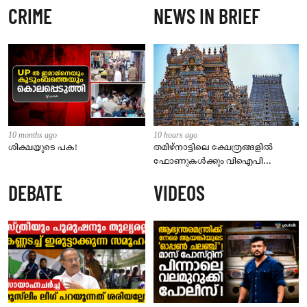
CRIME
NEWS IN BRIEF
10 months ago
10 hours ago
ശിക്ഷയുടെ പക!
തമിഴ്‌നാട്ടിലെ ക്ഷേത്രങ്ങളിൽ
ഫോണുകൾക്കും വിഐപി
ദർശനത്തിനും നിയന്ത്രണം;
DEBATE
VIDEOS
സെപ്റ്റംബർ 1 മുതൽ നിലവിൽ
വരും