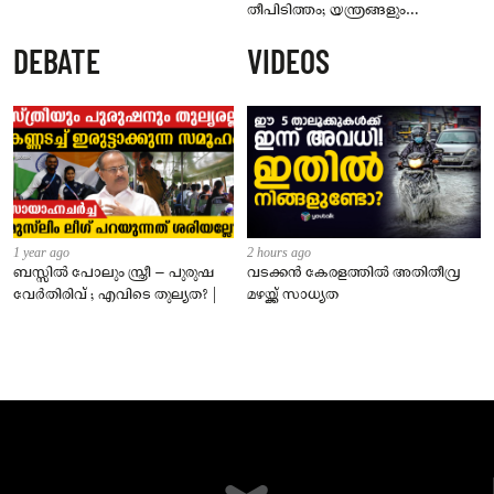
തീപിടിത്തം; യന്ത്രങ്ങളും
കൊപ്രയും വെളിച്ചെണ്ണയും
DEBATE
VIDEOS
കത്തിനശിച്ചു
1 year ago
2 hours ago
ബസ്സിൽ പോലും സ്ത്രീ – പുരുഷ
വടക്കൻ കേരളത്തിൽ അതിതീവ്ര
വേർതിരിവ് ; എവിടെ തുല്യത? |
മഴയ്ക്ക് സാധ്യത