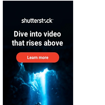
– കേന്ദ്രം