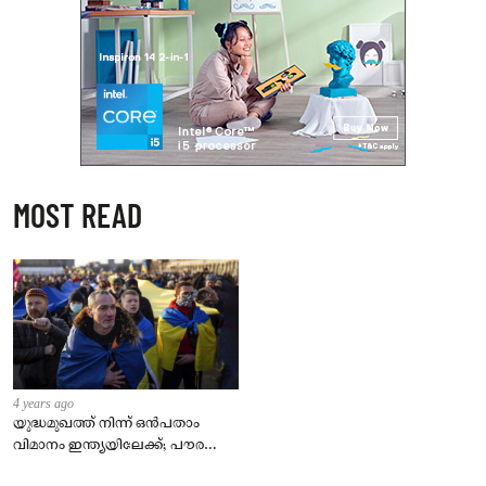
MOST READ
4 years ago
യുദ്ധമുഖത്ത് നിന്ന് ഒൻപതാം
വിമാനം ഇന്ത്യയിലേക്ക്; പൗരന്മാർ
സുരക്ഷിതരാകുംവരെ വിശ്രമമില്ല