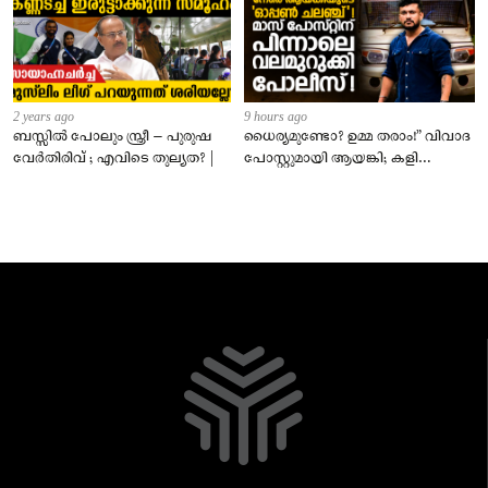
2 years ago
9 hours ago
ബസ്സിൽ പോലും സ്ത്രീ – പുരുഷ
ധൈര്യമുണ്ടോ? ഉമ്മ തരാം!” വിവാദ
വേർതിരിവ് ; എവിടെ തുല്യത? |
പോസ്റ്റുമായി ആയങ്കി; കളി
കടുപ്പിച്ച് പോലീസ്!