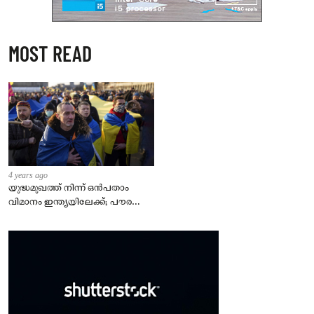
MOST READ
4 years ago
യുദ്ധമുഖത്ത് നിന്ന് ഒൻപതാം
വിമാനം ഇന്ത്യയിലേക്ക്; പൗരന്മാർ
സുരക്ഷിതരാകുംവരെ വിശ്രമമില്ല
– കേന്ദ്രം