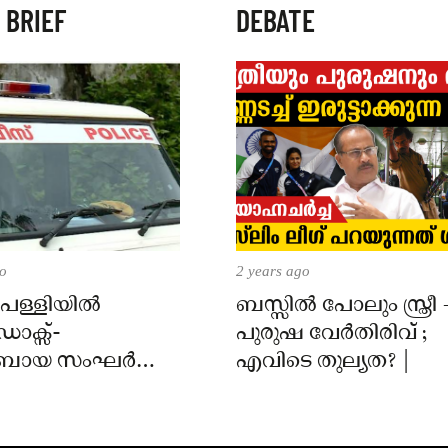
 BRIEF
DEBATE
go
2 years ago
 പള്ളിയിൽ
ബസ്സിൽ പോലും സ്ത്രീ 
ക്സ്-
പുരുഷ വേർതിരിവ് ;
ോബായ സംഘർഷം;
എവിടെ തുല്യത? |
്ടി സീൽ ചെയ്ത്
്