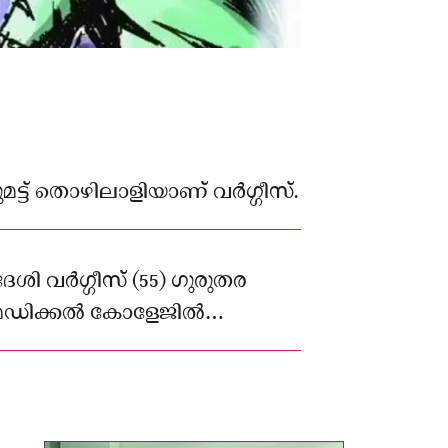
ട് തൊഴിലാളിയാണ് വർഗ്ഗീസ്.
 വർഗ്ഗീസ് (55) ‌ഗുരുതര
മെഡിക്കൽ കോളേജിൽ