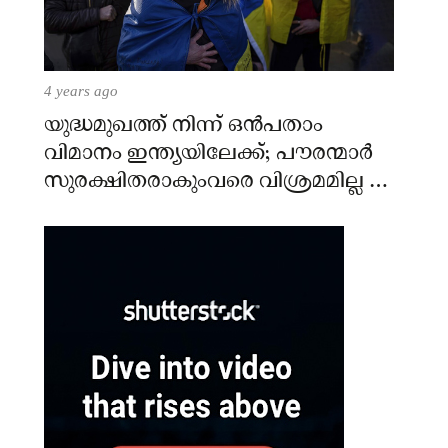
4 years ago
യുദ്ധമുഖത്ത് നിന്ന് ഒൻപതാം
വിമാനം ഇന്ത്യയിലേക്ക്; പൗരന്മാർ
സുരക്ഷിതരാകുംവരെ വിശ്രമമില്ല –
കേന്ദ്രം