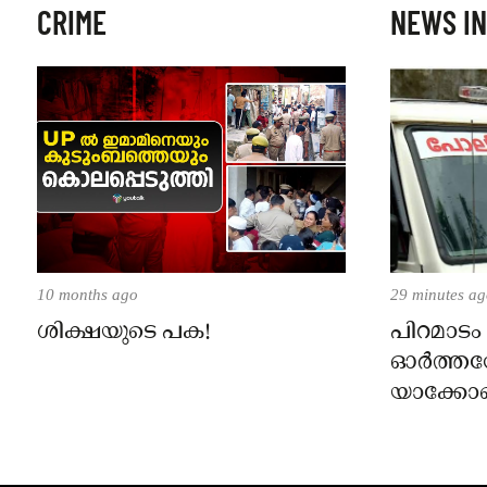
CRIME
NEWS IN
10 months ago
29 minutes a
ശിക്ഷയുടെ പക!
പിറമാടം
ഓർത്തഡോ
യാക്ക
പള്ളി പൂട
പൊലീസ