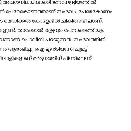
ച്ച് അവശനിലയിലാക്കി ജനനേന്ദ്രിയത്തിൽ
ാഴിച്ചൽ പേരേകോണത്താണ് സംഭവം. പേരേകോണം
കളോടെ മെഡിക്കൽ കോളേജിൽ ചികിത്സയിലാണ്.
ുകളുണ്ട്. താക്കോൽ കൂട്ടവും പേനാക്കത്തിയും
നുവെന്നാണ് പൊലീസ് പറയുന്നത്. സംഭവത്തിൽ
ം ആരംഭിച്ചു. ഐഎൻടിയുസി ചുമട്ട്
ാളികളാണ് മർദ്ദനത്തിന് പിന്നിലെന്ന്