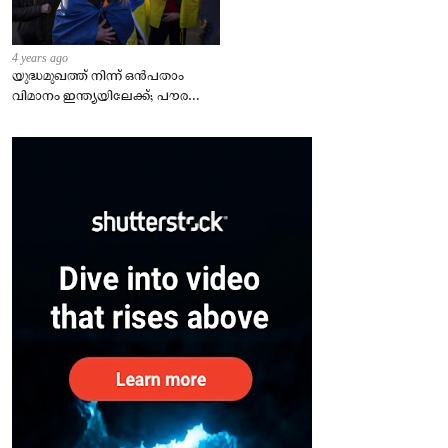
4 years ago
യുദ്ധമുഖത്ത് നിന്ന് ഒൻപതാം
വിമാനം ഇന്ത്യയിലേക്ക്; പൗരന്മാർ
സുരക്ഷിതരാകുംവരെ വിശ്രമമില്ല
– കേന്ദ്രം