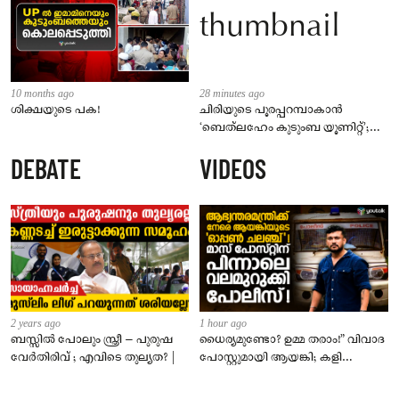
10 months ago
28 minutes ago
ശിക്ഷയുടെ പക!
ചിരിയുടെ പൂരപ്പറമ്പാകാൻ
‘ബെത്‌ലഹേം കുടുംബ യൂണിറ്റ്’;
നിവിൻ പോളിക്കൊപ്പം മമിതയും
DEBATE
VIDEOS
2 years ago
1 hour ago
ബസ്സിൽ പോലും സ്ത്രീ – പുരുഷ
ധൈര്യമുണ്ടോ? ഉമ്മ തരാം!” വിവാദ
വേർതിരിവ് ; എവിടെ തുല്യത? |
പോസ്റ്റുമായി ആയങ്കി; കളി
കടുപ്പിച്ച് പോലീസ്!