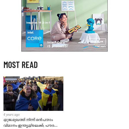
MOST READ
4 years ago
യുദ്ധമുഖത്ത് നിന്ന് ഒൻപതാം
വിമാനം ഇന്ത്യയിലേക്ക്; പൗരന്മാർ