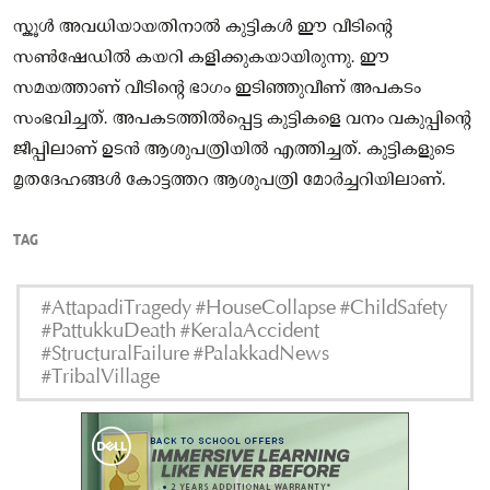
സ്കൂൾ അവധിയായതിനാൽ കുട്ടികൾ ഈ വീടിന്റെ
സൺഷേഡിൽ കയറി കളിക്കുകയായിരുന്നു. ഈ
സമയത്താണ് വീടിന്റെ ഭാഗം ഇടിഞ്ഞുവീണ് അപകടം
സംഭവിച്ചത്. അപകടത്തിൽപ്പെട്ട കുട്ടികളെ വനം വകുപ്പിന്റെ
ജീപ്പിലാണ് ഉടൻ ആശുപത്രിയിൽ എത്തിച്ചത്. കുട്ടികളുടെ
മൃതദേഹങ്ങൾ കോട്ടത്തറ ആശുപത്രി മോര്‍ച്ചറിയിലാണ്.
TAG
#AttapadiTragedy #HouseCollapse #ChildSafety
#PattukkuDeath #KeralaAccident
#StructuralFailure #PalakkadNews
#TribalVillage