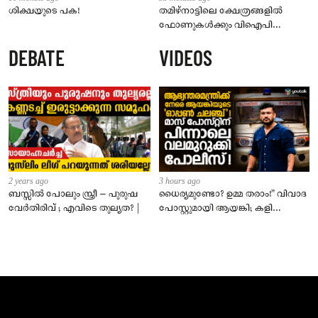
ശിക്ഷയുടെ പക!
തമിഴ്‌നാട്ടിലെ ക്ഷേത്രങ്ങളിൽ
ഫോണുകൾക്കും വിഐപി
ദർശനത്തിനും നിയന്ത്രണം;
DEBATE
VIDEOS
സെപ്റ്റംബർ 1 മുതൽ നിലവിൽ
വരും
2 years ago
3 hours ago
ബസ്സിൽ പോലും സ്ത്രീ – പുരുഷ
ധൈര്യമുണ്ടോ? ഉമ്മ തരാം!” വിവാദ
വേർതിരിവ് ; എവിടെ തുല്യത? |
പോസ്റ്റുമായി ആയങ്കി; കളി
കടുപ്പിച്ച് പോലീസ്!