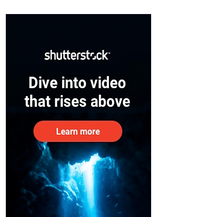
സുരക്ഷിതരാകുംവരെ വിശ്രമമില്ല
– കേന്ദ്രം