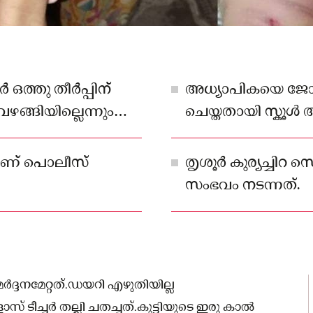
 ഒത്തു തീർപ്പിന്
അധ്യാപികയെ ജോലി
വഴങ്ങിയില്ലെന്നും
ചെയ്തതായി സ്കൂള്‍
ാണ് പൊലീസ്
തൃശൂർ കുര്യച്ചിറ 
സംഭവം നടന്നത്.
മർദ്ദനമേറ്റത്.ഡയറി എഴുതിയില്ല
ീച്ചർ തല്ലി ചതച്ചത്.കുട്ടിയുടെ ഇരു കാല്‍