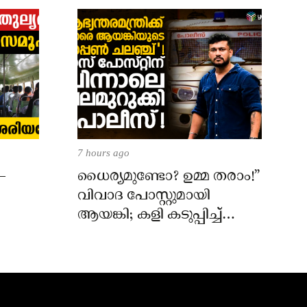
7 hours ago
–
ധൈര്യമുണ്ടോ? ഉമ്മ തരാം!”
വിവാദ പോസ്റ്റുമായി
ആയങ്കി; കളി കടുപ്പിച്ച്
പോലീസ്!