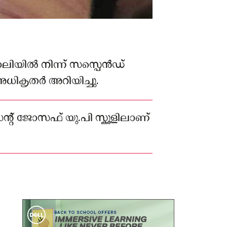
യില്‍ നിന്ന് സസ്പെൻഡ്
 അധികൃതർ അറിയിച്ചു.
സെന്റ് ജോസഫ് യു.പി സ്കൂളിലാണ്