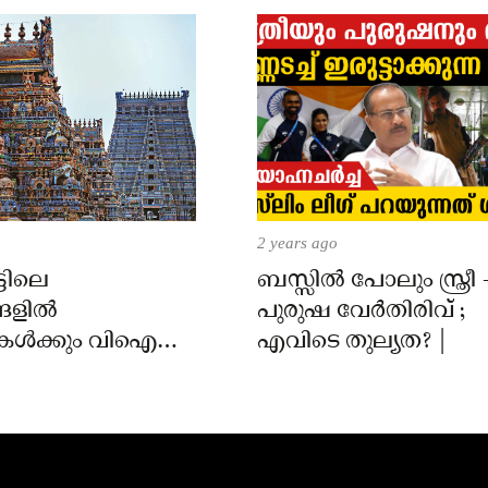
2 years ago
്ടിലെ
ബസ്സിൽ പോലും സ്ത്രീ 
്ങളിൽ
പുരുഷ വേർതിരിവ് ;
ൾക്കും വിഐപി
എവിടെ തുല്യത? |
ിനും നിയന്ത്രണം;
ംബർ 1 മുതൽ
 വരും