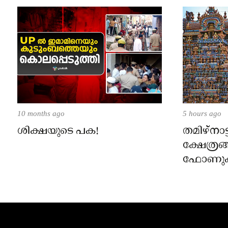
10 months ago
5 hours ago
ശിക്ഷയുടെ പക!
തമിഴ്‌നാട
ക്ഷേത്രങ
ഫോണുക
ദർശനത്ത
സെപ്റ്റ
നിലവിൽ