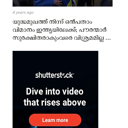
4 years ago
യുദ്ധമുഖത്ത് നിന്ന് ഒൻപതാം
വിമാനം ഇന്ത്യയിലേക്ക്; പൗരന്മാർ
സുരക്ഷിതരാകുംവരെ വിശ്രമമില്ല –
കേന്ദ്രം