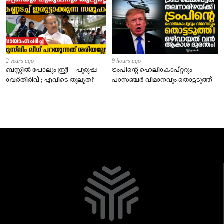
2 years ago
9 hours ago
ബസ്സിൽ പോലും സ്ത്രീ – പുരുഷ
ട്രംപിന്റെ ഹെലികോപ്റ്ററും
വേർതിരിവ് ; എവിടെ തുല്യത? |
പാസഞ്ചര്‍ വിമാനവും തൊട്ടടുത്ത്