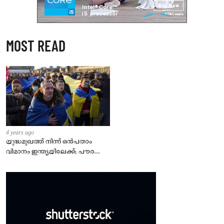
MOST READ
4 years ago
യുദ്ധമുഖത്ത് നിന്ന് ഒൻപതാം
വിമാനം ഇന്ത്യയിലേക്ക്; പൗരന്മാർ
സുരക്ഷിതരാകുംവരെ വിശ്രമമില്ല
– കേന്ദ്രം