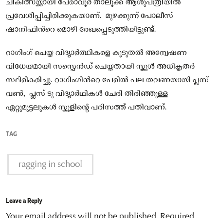
ചികിത്സയ്ക്കായി പേരാവൂർ താലൂക്ക് ആശുപത്രിയിൽ
പ്രവേശിപ്പിച്ചിരിക്കുകയാണ്. മുഴക്കുന്ന് പോലീസ്
ഷാനിഫിന്‍റെ മൊഴി രേഖപ്പെടുത്തിയിട്ടുണ്ട്.
റാഗിംഗ് ചെയ്ത വിദ്യാർത്ഥികളെ കൂടുതൽ അന്വേഷണ
വിധേയമായി സസ്പെൻഡ് ചെയ്തതായി സ്കൂൾ അധികൃതർ
സ്ഥിരീകരിച്ചു. റാഗിംഗിന്‍റെ പേരില്‍ പല തവണയായി പ്ലസ്
വണ്‍, പ്ലസ് ടു വിദ്യാർഥികള്‍ ചേരി തിരിഞ്ഞുള്ള
ഏറ്റുമുട്ടലുകൾ സ്കൂളിന്റെ പരിസത്ത് പതിവാണ്.
TAG
ragging in school
Leave a Reply
Your email address will not be published.
Required