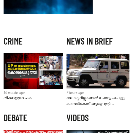
CRIME
NEWS IN BRIEF
10 months ago
7 hours ago
ശിക്ഷയുടെ പക!
ഡോക്ടറില്ലാത്തത് ചോദ്യം ചെയ്തു;
കാസർകോട് ആശുപത്രി
ജീവനക്കാരുടെ പരാതിയിൽ
DEBATE
VIDEOS
നാട്ടുകാർക്കെതിരെ കേസ്