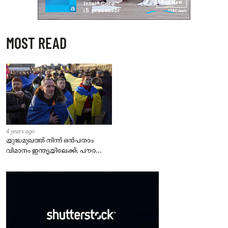
MOST READ
4 years ago
യുദ്ധമുഖത്ത് നിന്ന് ഒൻപതാം
വിമാനം ഇന്ത്യയിലേക്ക്; പൗരന്മാർ
സുരക്ഷിതരാകുംവരെ വിശ്രമമില്ല
– കേന്ദ്രം