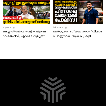
2 years ago
10 hours ago
ബസ്സിൽ പോലും സ്ത്രീ – പുരുഷ
ധൈര്യമുണ്ടോ? ഉമ്മ തരാം!” വിവാദ
വേർതിരിവ് ; എവിടെ തുല്യത? |
പോസ്റ്റുമായി ആയങ്കി; കളി
കടുപ്പിച്ച് പോലീസ്!