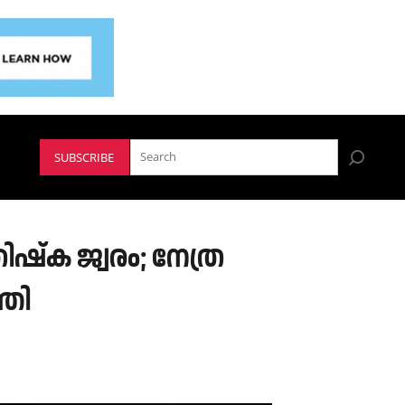
SUBSCRIBE
ഷ്ക ജ്വരം; നേത്ര
തി