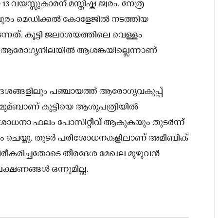
 വയസ്സുകാരന് മസ്തിഷ്ക ജ്വരം. നേത്ര
തപുരം മെഡിക്കൽ കോളേജിൽ നടത്തിയ
ത്. കൂട്ടി ജലാശയത്തിലെ വെള്ളം
യുടെ ആരോഗ്യനിലയിൽ ആശങ്കയില്ലെന്നാണ്
േശങ്ങളിലും പഞ്ചായത്ത് ആരോഗ്യവകുപ്പ്
മുമ്ബാണ് കുട്ടിയെ ആശുപത്രിയിൽ
തപരിശോധനാ ഫലം പോസിറ്റീവ് ആകുകയും തുടർന്ന്
കയും ചെയ്തു. തുടർ പരിശോധനകളിലാണ് അമീബിക്
ം സ്ഥിരീകരിച്ചതോടെ തീരദേശ മേഖല മുഴുവൻ
്ഷണങ്ങൾ ഒന്നുമില്ല.