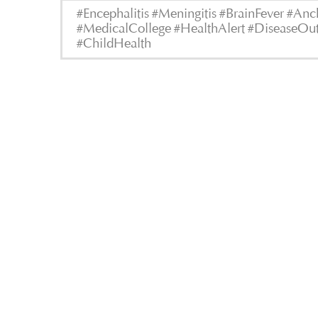
#Encephalitis #Meningitis #BrainFever #A
#MedicalCollege #HealthAlert #DiseaseOut
#ChildHealth