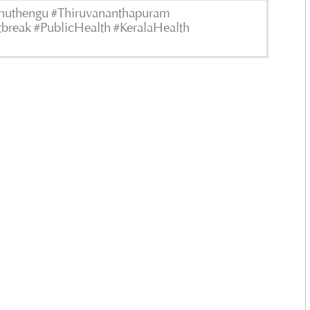
nchuthengu #Thiruvananthapuram
break #PublicHealth #KeralaHealth