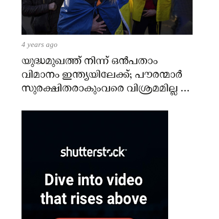
4 years ago
യുദ്ധമുഖത്ത് നിന്ന് ഒൻപതാം
വിമാനം ഇന്ത്യയിലേക്ക്; പൗരന്മാർ
സുരക്ഷിതരാകുംവരെ വിശ്രമമില്ല –
കേന്ദ്രം