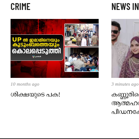
CRIME
NEWS IN
10 months ago
3 minutes ago
ശിക്ഷയുടെ പക!
കണ്ണൂരി
ആത്മഹത
പീഡനക്
ഭർത്താവി
സർക്കു