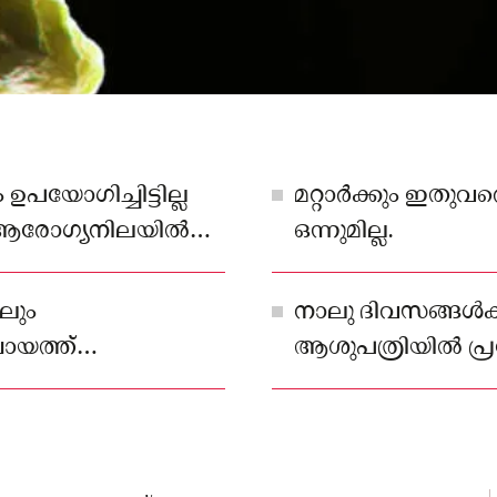
ഉപയോഗിച്ചിട്ടില്ല
മറ്റാർക്കും ഇതു
െ ആരോഗ്യനിലയിൽ
ഒന്നുമില്ല.
്ടുകൾ.
ലും
നാലു ദിവസങ്ങൾക്ക
ായത്ത്
ആശുപത്രിയിൽ പ്രവേ
ൻ നടത്തി