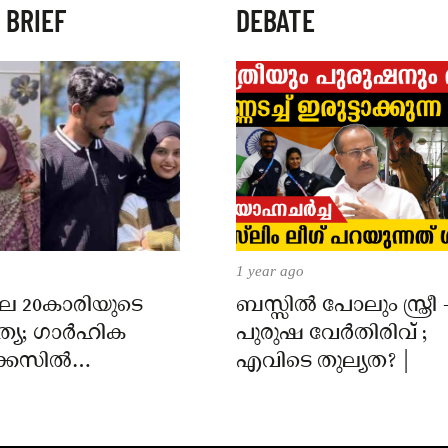
 BRIEF
DEBATE
1 year ago
ലെ 20കാരിയുടെ
ബസ്സിൽ പോലും സ്ത്രീ 
്യ; ഗാർഹിക
പുരുഷ വേർതിരിവ് ;
കേസിൽ
എവിടെ തുല്യത? |
നായി ലുക്കൗട്ട്
ലർ