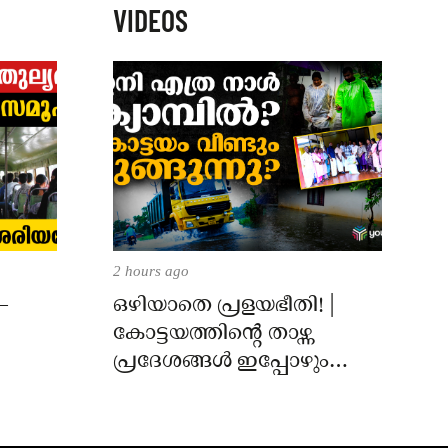
VIDEOS
2 hours ago
–
ഒഴിയാതെ പ്രളയഭീതി! |
കോട്ടയത്തിന്റെ താഴ്ന്ന
പ്രദേശങ്ങൾ ഇപ്പോഴും
വെള്ളത്തിനടിയിൽ!