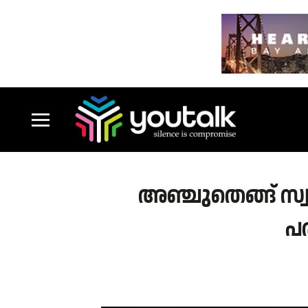
അഞ്ചുതെങ്ങ് സ്വ
പ