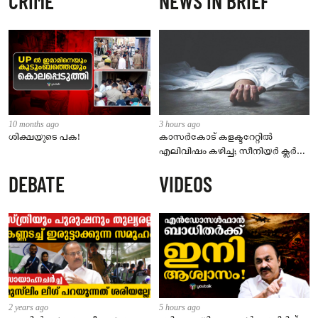
CRIME
NEWS IN BRIEF
10 months ago
3 hours ago
ശിക്ഷയുടെ പക!
കാസർകോട് കളക്ടറേറ്റിൽ
എലിവിഷം കഴിച്ച; സീനിയർ ക്ലർക്ക്
മരിച്ചു
DEBATE
VIDEOS
2 years ago
5 hours ago