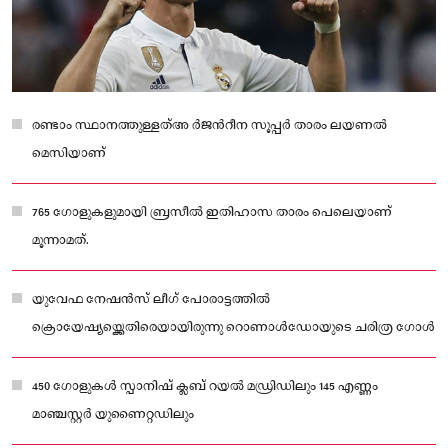
രണ്ടാം സ്ഥാനത്തുള്ളത്അ ർജന്‍റീന സൂപ്പർ താരം ലയണല്‍
മെസിയാണ്
765 ഗോളുകളുമായി ബ്രസീല്‍ ഇതിഹാസ താരം പെലെയാണ്
മൂന്നാമത്.
യുവേഫ നേഷൻസ് ലീഗ് പോരാട്ടത്തില്‍
ക്രൊയേഷ്യയ്ക്കെതിരെയായിരുന്നു റൊണാള്‍ഡോയുടെ ചരിത്ര ഗോള്‍
450 ഗോളുകള്‍ സ്പാനിഷ് ക്ലബ് റയല്‍ മഡ്രിഡിലും 145 എണ്ണം
മാഞ്ചസ്റ്റർ യുണൈറ്റഡിലും