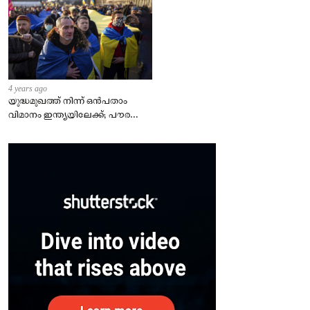
4 years ago
യുദ്ധമുഖത്ത് നിന്ന് ഒൻപതാം
വിമാനം ഇന്ത്യയിലേക്ക്; പൗരന്മാർ
സുരക്ഷിതരാകുംവരെ വിശ്രമമില്ല
– കേന്ദ്രം