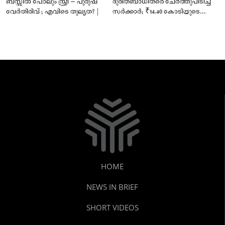
ബസ്സിൽ പോലും സ്ത്രീ – പുരുഷ
ദുരിതബാധിതരെ ചേർത്തുപിടിച്ച്
വേർതിരിവ് ; എവിടെ തുല്യത? |
സർക്കാർ; ₹14.40 കോടിയുടെ
‘സ്നേഹസാന്ത്വനം’
HOME
NEWS IN BRIEF
SHORT VIDEOS