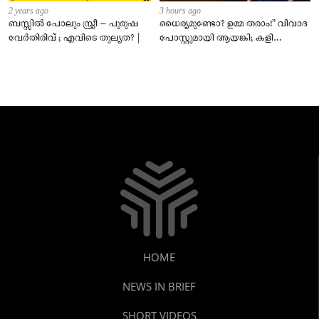
2 years ago
3 hours ago
ബസ്സിൽ പോലും സ്ത്രീ – പുരുഷ
ധൈര്യമുണ്ടോ? ഉമ്മ തരാം!” വിവാദ
വേർതിരിവ് ; എവിടെ തുല്യത? |
പോസ്റ്റുമായി ആയങ്കി; കളി
കടുപ്പിച്ച് പോലീസ്!
HOME
NEWS IN BRIEF
SHORT VIDEOS