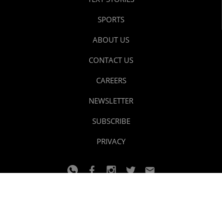
SPORTS
ABOUT US
CONTACT US
CAREERS
NEWSLETTER
SUBSCRIBE
PRIVACY
© 2024 youtalk
Design and developed by
Dzain