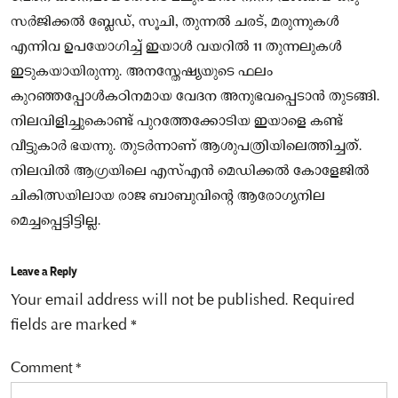
സർജിക്കൽ ബ്ലേഡ്, സൂചി, തുന്നൽ ചരട്, മരുന്നുകൾ
എന്നിവ ഉപയോഗിച്ച് ഇയാൾ വയറിൽ 11 തുന്നലുകൾ
ഇടുകയായിരുന്നു. അനസ്തേഷ്യയുടെ ഫലം
കുറഞ്ഞപ്പോൾകഠിനമായ വേദന അനുഭവപ്പെടാൻ തുടങ്ങി.
നിലവിളിച്ചുകൊണ്ട് പുറത്തേക്കോടിയ ഇയാളെ കണ്ട്
വീട്ടുകാർ ഭയന്നു. തുടർന്നാണ് ആശുപത്രിയിലെത്തിച്ചത്.
നിലവിൽ ആഗ്രയിലെ എസ്എൻ മെഡിക്കൽ കോളേജിൽ
ചികിത്സയിലായ രാജ ബാബുവിന്റെ ആരോഗ്യനില
മെച്ചപ്പെട്ടിട്ടില്ല.
Leave a Reply
Your email address will not be published.
Required
fields are marked
*
Comment
*