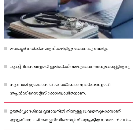
ഡോക്ട‌ർ നൽകിയ മരുന്ന് കഴിച്ചിട്ടും വേദന കുറഞ്ഞില്ല.
കുറച്ച് ദിവസങ്ങളായി ഇയാൾക്ക് വയറുവേദന അനുഭവപ്പെട്ടിരുന്നു
സുൻറാഖ് ഗ്രാമവാസിയായ രാജ ബാബു വർഷങ്ങളായി
അപ്പൻഡിസൈറ്റീസ് രോഗബാധിതനാണ്.
ഉത്തർപ്രദേശിലെ വൃന്ദാവനിൽ നിന്നുള്ള 32 വയസുകാരനാണ്
യൂട്യൂബ് നോക്കി അപ്പെൻഡിസൈറ്റിസ് ശസ്ത്രക്രിയ നടത്താൻ പഠിച്ച്
സ്വയം വയറ് കീറി മുറിച്ചത്