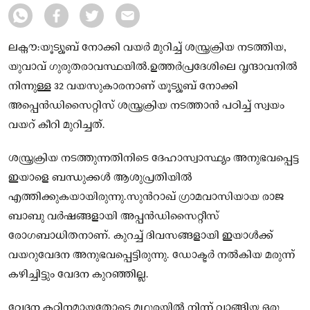
ലക്നൗ:യൂട്യൂബ് നോക്കി വയർ മുറിച്ച് ശസ്ത്രക്രിയ നടത്തിയ,
യുവാവ് ഗുരുതരാവസ്ഥയിൽ.ഉത്തർപ്രദേശിലെ വൃന്ദാവനിൽ
നിന്നുള്ള 32 വയസുകാരനാണ് യൂട്യൂബ് നോക്കി
അപ്പെൻഡിസൈറ്റിസ് ശസ്ത്രക്രിയ നടത്താൻ പഠിച്ച് സ്വയം
വയറ് കീറി മുറിച്ചത്.
ശസ്ത്രക്രിയ നടത്തുന്നതിനിടെ ദേഹാസ്വാസ്ഥ്യം അനുഭവപ്പെട്ട
ഇയാളെ ബന്ധുക്കൾ ആശുപ്രതിയിൽ
എത്തിക്കുകയായിരുന്നു.സുൻറാഖ് ഗ്രാമവാസിയായ രാജ
ബാബു വർഷങ്ങളായി അപ്പൻഡിസൈറ്റീസ്
രോഗബാധിതനാണ്. കുറച്ച് ദിവസങ്ങളായി ഇയാൾക്ക്
വയറുവേദന അനുഭവപ്പെട്ടിരുന്നു. ഡോക്ട‌ർ നൽകിയ മരുന്ന്
കഴിച്ചിട്ടും വേദന കുറഞ്ഞില്ല.
വേദന കഠിനമായതോടെ മഥുരയിൽ നിന്ന് വാങ്ങിയ ഒരു