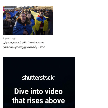
4 years ago
യുദ്ധമുഖത്ത് നിന്ന് ഒൻപതാം
വിമാനം ഇന്ത്യയിലേക്ക്; പൗരന്മാർ
സുരക്ഷിതരാകുംവരെ വിശ്രമമില്ല
– കേന്ദ്രം