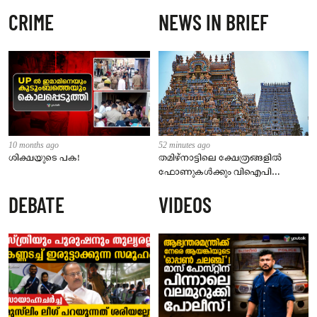
CRIME
NEWS IN BRIEF
10 months ago
52 minutes ago
ശിക്ഷയുടെ പക!
തമിഴ്‌നാട്ടിലെ ക്ഷേത്രങ്ങളിൽ
ഫോണുകൾക്കും വിഐപി
ദർശനത്തിനും നിയന്ത്രണം;
DEBATE
VIDEOS
സെപ്റ്റംബർ 1 മുതൽ നിലവിൽ
വരും