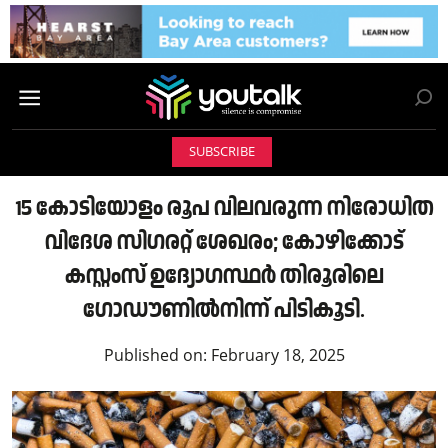
SUBSCRIBE
15 കോടിയോളം രൂപ വിലവരുന്ന നിരോധിത
വിദേശ സിഗരറ്റ് ശേഖരം; കോഴിക്കോട്
കസ്റ്റംസ് ഉദ്യോഗസ്ഥർ തിരൂരിലെ
ഗോഡൗണിൽനിന്ന് പിടികൂടി.
Published on:
February 18, 2025