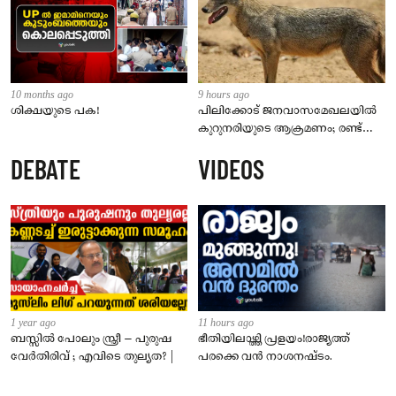
10 months ago
9 hours ago
ശിക്ഷയുടെ പക!
പിലിക്കോട് ജനവാസമേഖലയിൽ
കുറുനരിയുടെ ആക്രമണം; രണ്ട്
പേർക്ക് കടിയേറ്റു, ജാഗ്രതാ
DEBATE
VIDEOS
നിർദേശം നൽകി പഞ്ചായത്ത്
1 year ago
11 hours ago
ബസ്സിൽ പോലും സ്ത്രീ – പുരുഷ
ഭീതിയിലാഴ്ത്തി പ്രളയം!രാജ്യത്ത്
വേർതിരിവ് ; എവിടെ തുല്യത? |
പരക്കെ വൻ നാശനഷ്ടം.