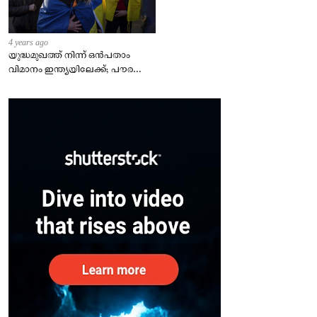
4 years ago
യുദ്ധമുഖത്ത് നിന്ന് ഒൻപതാം
വിമാനം ഇന്ത്യയിലേക്ക്; പൗരന്മാർ
സുരക്ഷിതരാകുംവരെ വിശ്രമമില്ല
– കേന്ദ്രം