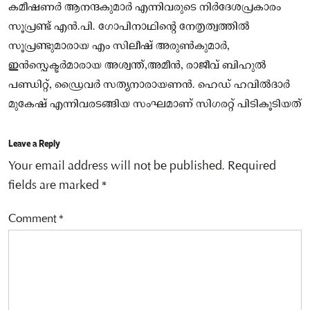
കമീഷണർ ആനന്ദകുമാർ എന്നിവരുടെ നിർദേശപ്രകാരം
സൂപ്രണ്ട് എൻ.പി. ഗോപിനാഥിന്റെ നേതൃത്വത്തിൽ
സൂപ്രണ്ടുമാരായ എം സിലീഷ് അരുൺകുമാർ,
ഇൻസ്പെക്ട‌ർമാരായ അശ്വന്ത്,അമീൻ, രാജീവ് ബിഹുൽ
പണ്ഡിറ്റ്, ഡ്രൈവർ സത്യനാരായണൻ. ഹെഡ് ഹവിൽദാർ
മുകേഷ് എന്നിവരടങ്ങിയ സംഘമാണ് സിഗരറ്റ് പിടികൂടിയത്
Leave a Reply
Your email address will not be published.
Required
fields are marked
*
Comment
*