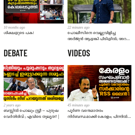
10 months ago
22 minutes ago
ശിക്ഷയുടെ പക!
പോലീസിനെ വെല്ലുവിളിച്ച
അർജുൻ ആയങ്കി പിടിയിൽ; അറസ്റ്റ്
കണ്ണൂരിലെ ഒളിത്താവളത്തിൽ നിന്ന്
DEBATE
VIDEOS
2 years ago
45 minutes ago
ബസ്സിൽ പോലും സ്ത്രീ – പുരുഷ
പൂർണ വന്ദേമാതരം
വേർതിരിവ് ; എവിടെ തുല്യത? |
നിർബന്ധമാക്കി കേരളം; പിന്നിൽ
സംഘപരിവാർ അജണ്ടയോ?