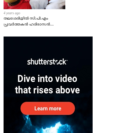
4 years ago
തലശേരിയില്‍ സി.പി.എം
പ്രവര്‍ത്തകന്‍ ഹരിദാസന്‍
കൊല്ലപ്പെട്ട സംഭവത്തില്‍
ഏഴ്പേര്‍ പിടിയില്‍.