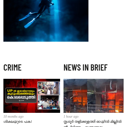
CRIME
NEWS IN BRIEF
10 months ago
1 hour ago
ശിക്ഷയുടെ പക!
തൃശൂർ തളിക്കുളത്ത് ഓയിൽ മില്ലിൽ