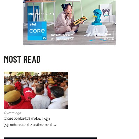
MOST READ
4 years ago
തലശേരിയില്‍ സി.പി.എം
പ്രവര്‍ത്തകന്‍ ഹരിദാസന്‍
കൊല്ലപ്പെട്ട സംഭവത്തില്‍
ഏഴ്പേര്‍ പിടിയില്‍.