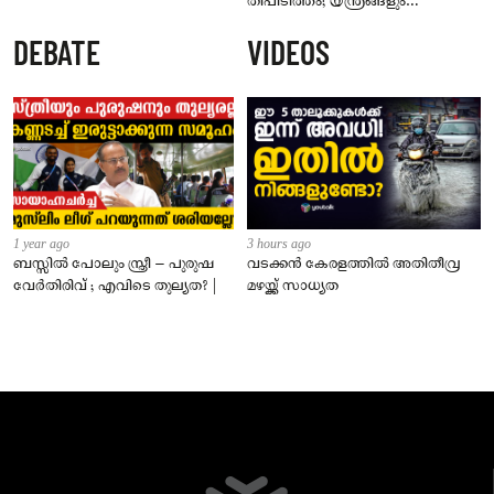
തീപിടിത്തം; യന്ത്രങ്ങളും
കൊപ്രയും വെളിച്ചെണ്ണയും
DEBATE
VIDEOS
കത്തിനശിച്ചു
1 year ago
3 hours ago
ബസ്സിൽ പോലും സ്ത്രീ – പുരുഷ
വടക്കൻ കേരളത്തിൽ അതിതീവ്ര
വേർതിരിവ് ; എവിടെ തുല്യത? |
മഴയ്ക്ക് സാധ്യത