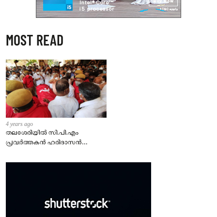
MOST READ
4 years ago
തലശേരിയില്‍ സി.പി.എം
പ്രവര്‍ത്തകന്‍ ഹരിദാസന്‍
കൊല്ലപ്പെട്ട സംഭവത്തില്‍
ഏഴ്പേര്‍ പിടിയില്‍.