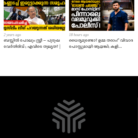
2 years ago
18 hours ago
ബസ്സിൽ പോലും സ്ത്രീ – പുരുഷ
ധൈര്യമുണ്ടോ? ഉമ്മ തരാം!” വിവാദ
വേർതിരിവ് ; എവിടെ തുല്യത? |
പോസ്റ്റുമായി ആയങ്കി; കളി
കടുപ്പിച്ച് പോലീസ്!