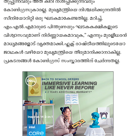
തുപ്പുന്നവരും അത് കീറി നശിപ്പിക്കുന്നവരും
കോൺഗ്രസുകാരല്ല. മുഖ്യമന്ത്രിയെ നിശ്ചയിക്കുന്നതിൽ
സീനിയോറിറ്റി ഒരു ഘടകമാകേണ്ടതില്ല. മറിച്ച്,
എം.എൽ.എമാരുടെ പിന്തുണയും ഘടകകക്ഷികളുടെ
വിശ്വാസവുമാണ് നിർണ്ണായകമാവുക,” എന്നും മുരളീധരൻ
മാധ്യമങ്ങളോട് വ്യക്തമാക്കി.ഫ്ലക്സ് രാഷ്ട്രീയത്തിലൂടെയോ
ജാഥകൾ വഴിയോ മുഖ്യമന്ത്രിയെ തീരുമാനിക്കാനാകില്ല.
പ്രകടനങ്ങൾ കോൺഗ്രസ് സംസ്കാരത്തിന് ചേർന്നതല്ല.