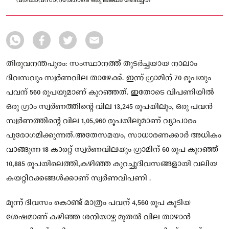
വർഷാവസാനത്തോടെ ഒരു ലക്ഷം ഭേദിച്ചത്
തിരുവനന്തപുരം: സംസ്ഥാനത്ത് തുടർച്ചയായ നാലാം
ദിവസവും സ്വർണവില താഴേക്ക്. ഇന്ന് ഗ്രാമിന് 70 രൂപയും
പവന് 560 രൂപയുമാണ് കുറഞ്ഞത്. ഇതോടെ വിപണിയിൽ
ഒരു ഗ്രാം സ്വർണത്തിന്റെ വില 13,245 രൂപയിലും, ഒരു പവൻ
സ്വർണത്തിന്റെ വില 1,05,960 രൂപയിലുമാണ് വ്യാപാരം
പുരോഗമിക്കുന്നത്.അതേസമയം, സാധാരണക്കാർ അധികം
വാങ്ങുന്ന 18 കാരറ്റ് സ്വർണവിലയും ഗ്രാമിന് 60 രൂപ കുറഞ്ഞ്
10,885 രൂപയിലെത്തി,കഴിഞ്ഞ കുറച്ചുദിവസങ്ങളായി വലിയ
കയറ്റിറക്കങ്ങൾക്കാണ് സ്വർണവിപണി .
മൂന്ന് ദിവസം കൊണ്ട് മാത്രം പവന് 4,560 രൂപ കൂടിയ
ശേഷമാണ് കഴിഞ്ഞ ശനിയാഴ്ച മുതൽ വില താഴാൻ