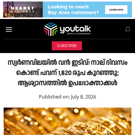
SUBSCRIBE
സ്വർണവിലയിൽ വൻ ഇടിവ്! നാല് ദിവസം
കൊണ്ട് പവന് 1,820 രൂപ കുറഞ്ഞു;
ആശ്വാസത്തിൽ ഉപഭോക്താക്കൾ
Published on:
July 8, 2026