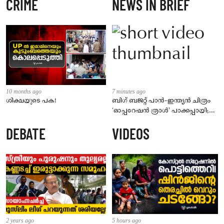
CRIME
NEWS IN BRIEF
10 months ago
7 minutes ago
ശിക്ഷയുടെ പക!
ബിഗ് ബജറ്റ് പാൻ-ഇന്ത്യൻ ചിത്രം
‘ഓപ്പറേഷൻ ത്രാൾ’ പാക്കപ്പായി;
ജയസൂര്യ ചിത്രം അഞ്ച് ഭാഷകളിൽ
DEBATE
VIDEOS
2 years ago
5 hours ago