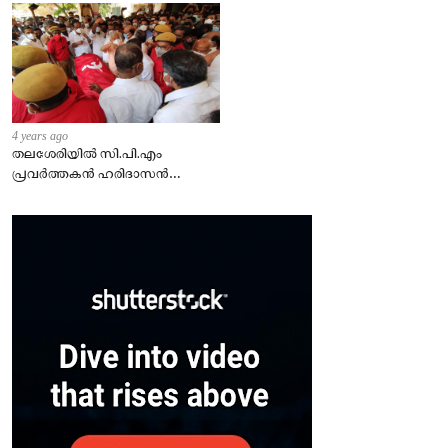
4 years ago
തലശേരിയില്‍ സി.പി.എം
പ്രവര്‍ത്തകന്‍ ഹരിദാസന്‍
കൊല്ലപ്പെട്ട സംഭവത്തില്‍
ഏഴ്പേര്‍ പിടിയില്‍.