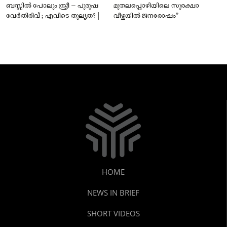
ബസ്സിൽ പോലും സ്ത്രീ – പുരുഷ
മുതലപ്പൊഴിയിലെ സുരക്ഷാ
വേർതിരിവ് ; എവിടെ തുല്യത? |
വീഴ്ചയിൽ ജനരോഷം”
HOME
NEWS IN BRIEF
SHORT VIDEOS