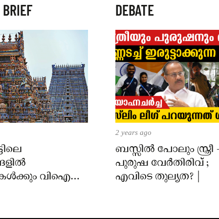
 BRIEF
DEBATE
2 years ago
്ടിലെ
ബസ്സിൽ പോലും സ്ത്രീ 
്ങളിൽ
പുരുഷ വേർതിരിവ് ;
ൾക്കും വിഐപി
എവിടെ തുല്യത? |
ിനും നിയന്ത്രണം;
ംബർ 1 മുതൽ
 വരും