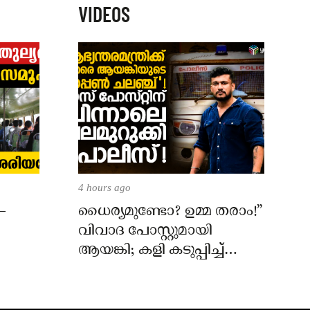
VIDEOS
4 hours ago
–
ധൈര്യമുണ്ടോ? ഉമ്മ തരാം!”
വിവാദ പോസ്റ്റുമായി
ആയങ്കി; കളി കടുപ്പിച്ച്
പോലീസ്!