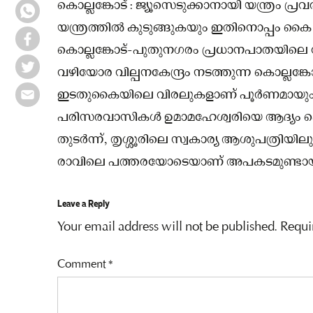
കൊല്ലങ്കോട് : ജ്യൂസെടുക്കാനായി യന്ത്രം പ്രവ
യന്ത്രത്തില്‍ കുടുങ്ങുകയും ഇതിനൊപ്പം കൈ 
കൊല്ലങ്കോട്-പുതുനഗരം പ്രധാനപാതയിലെ
വഴിയോര വില്പനകേന്ദ്രം നടത്തുന്ന കൊല്ലങ്കോ
ഇടതുകൈയിലെ വിരലുകളാണ് പൂർണമായും നഷ്ടപ
പരിസരവാസികള്‍ ഉമാമഹേശ്വരിയെ ആദ്യം കൊല
തുടർന്ന്, തൃശ്ശൂരിലെ സ്വകാര്യ ആശുപത്രിയിലും
രാവിലെ പത്തരയോടെയാണ് അപകടമുണ്ടായ
Leave a Reply
Your email address will not be published.
Requi
Comment
*