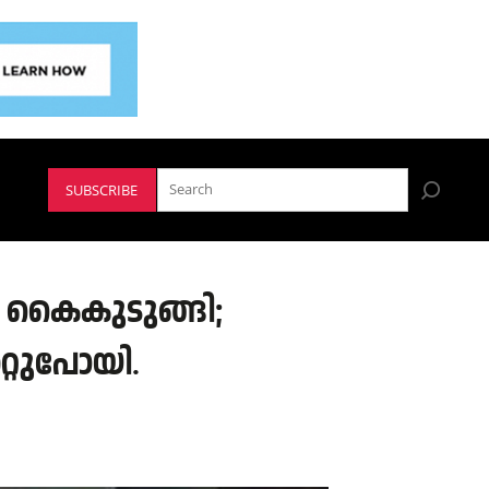
SUBSCRIBE
ിൽ കൈകുടുങ്ങി;
്റുപോയി.