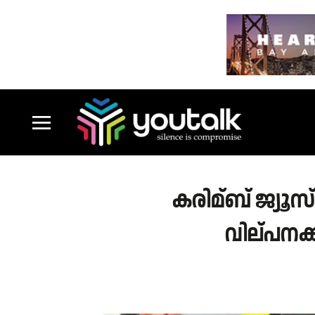
കരിമ്ബ് ജ്യൂസ
വില്പനക