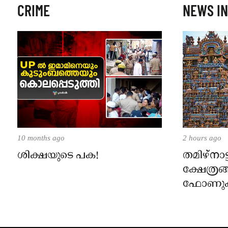
CRIME
NEWS IN
10 months ago
2 hours ago
ശിക്ഷയുടെ പക!
തമിഴ്‌നാട
ക്ഷേത്രങ
ഫോണുക
ദർശനത്ത
സെപ്റ്റ
നിലവിൽ