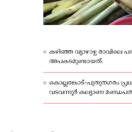
കഴിഞ്ഞ വ്യാഴാഴ്ച രാവിലെ
അപകടമുണ്ടായത്.
കൊല്ലങ്കോട്-പുതുനഗരം പ
വടവന്നൂർ കല്യാണ മണ്ഡപത
വഴിയോര വില്പനകേന്ദ്രം നടത്
പൊരിച്ചോളം വീട്ടില്‍ ഉമാമ
ഇടതുകൈയിലെ വിരലുകളാ
നഷ്ടപ്പെട്ടത്.