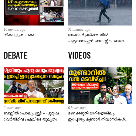
10 months ago
31 minutes ago
ശിക്ഷയുടെ പക!
ബംഗാൾ ഉൾക്കടലിൽ
ചക്രവാതച്ചുഴി: ഓഗസ്റ്റ് 12-ഓടെ
ന്യൂനമർദ്ദമാകും; സംസ്ഥാനത്ത് 5
DEBATE
VIDEOS
ദിവസം മഴ മുന്നറിയിപ്പ്
2 years ago
6 hours ago
ബസ്സിൽ പോലും സ്ത്രീ – പുരുഷ
മഴക്കെടുതി മാറിയെങ്കിലും
വേർതിരിവ് ; എവിടെ തുല്യത? |
ഇപ്പോഴും മുണ്ടാർ നിവാസികൾ
വെള്ളത്തിൽ!വിചാരിക്കുന്നതിലും
ഭീകരം!!!!