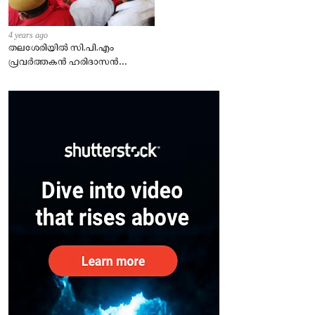
4 years ago
തലശേരിയില്‍ സി.പി.എം
പ്രവര്‍ത്തകന്‍ ഹരിദാസന്‍
കൊല്ലപ്പെട്ട സംഭവത്തില്‍
ഏഴ്പേര്‍ പിടിയില്‍.